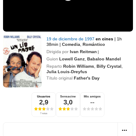
19 de diciembre de 1997
en cines
|
1h
38min
|
Comedia
,
Romántico
Dirigida por
Ivan Reitman
|
Guion
Lowell Ganz
,
Babaloo Mandel
Reparto
Robin Williams
,
Billy Crystal
,
Julia Louis-Dreyfus
Título original
Father's Day
Usuarios
Sensacine
Mis amigos
2,9
3,0
--
7 notas