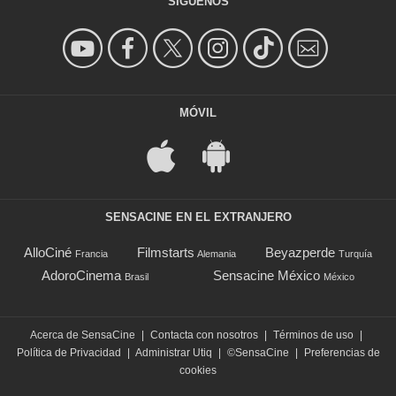
SÍGUENOS
MÓVIL
SENSACINE EN EL EXTRANJERO
AlloCiné
Filmstarts
Beyazperde
Francia
Alemania
Turquía
AdoroCinema
Sensacine México
Brasil
México
Acerca de SensaCine
|
Contacta con nosotros
|
Términos de uso
|
Política de Privacidad
|
Administrar Utiq
|
©SensaCine
|
Preferencias de
cookies