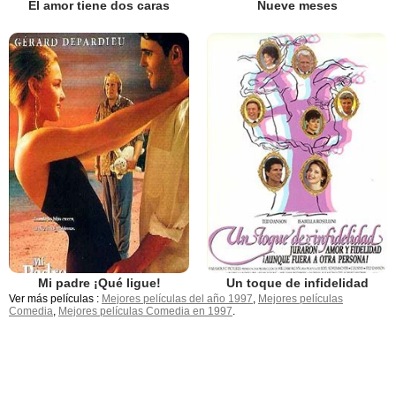
El amor tiene dos caras
Nueve meses
Mi padre ¡Qué ligue!
Un toque de infidelidad
Ver más películas :
Mejores películas del año 1997
,
Mejores películas
Comedia
,
Mejores películas Comedia en 1997
.