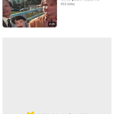
653 vistas
2:26