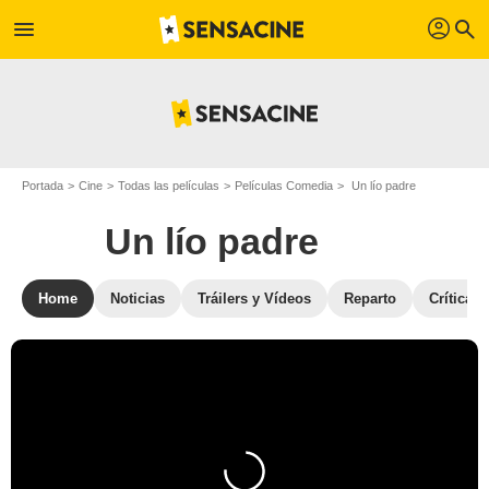
profil
menu
search
Portada
Cine
Todas las películas
Películas Comedia
Un lío padre
Un lío padre
Home
Noticias
Tráilers y Vídeos
Reparto
Crítica 