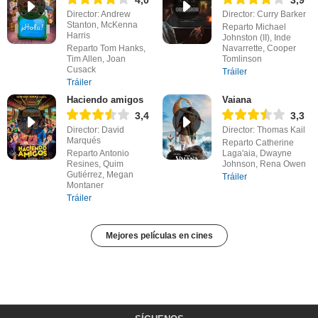
Director: Andrew
Director: Curry Barker
Stanton, McKenna
Reparto Michael
Harris
Johnston (II), Inde
Reparto Tom Hanks,
Navarrette, Cooper
Tim Allen, Joan
Tomlinson
Cusack
Tráiler
Tráiler
Haciendo amigos
Vaiana
3,4
3,3
Director: David
Director: Thomas Kail
Marqués
Reparto Catherine
Reparto Antonio
Laga'aia, Dwayne
Resines, Quim
Johnson, Rena Owen
Gutiérrez, Megan
Tráiler
Montaner
Tráiler
Mejores películas en cines