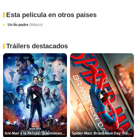
Esta película en otros paises
Un lío padre
(Méjico)
Tráilers destacados
Ant-Man y la Avispa: Quantumanía Tráiler (2)
Spider-Man: Brand New Day Tráiler (3)