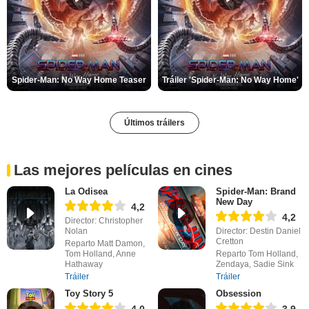
Spider-Man: No Way Home Teaser
Tráiler 'Spider-Man: No Way Home'
Últimos tráilers
Las mejores películas en cines
La Odisea
Spider-Man: Brand
New Day
4,2
4,2
Director: Christopher
Nolan
Director: Destin Daniel
Cretton
Reparto Matt Damon,
Tom Holland, Anne
Reparto Tom Holland,
Hathaway
Zendaya, Sadie Sink
Tráiler
Tráiler
Toy Story 5
Obsession
4,0
3,9