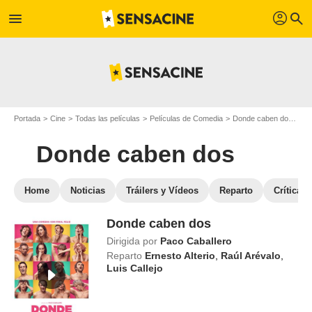
profil
menu
search
Portada
Cine
Todas las películas
Películas de Comedia
Donde caben dos
Ve
Donde caben dos
Home
Noticias
Tráilers y Vídeos
Reparto
Críticas
Donde caben dos
Dirigida por
Paco Caballero
Reparto
Ernesto Alterio
,
Raúl Arévalo
,
Luis Callejo