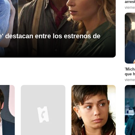
arres
vierne
e' destacan entre los estrenos de
'Mich
que h
vierne