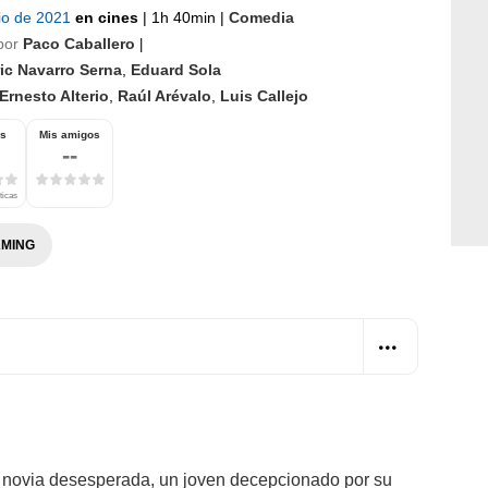
lio de 2021
en cines
|
1h 40min
|
Comedia
por
Paco Caballero
|
ic Navarro Serna
,
Eduard Sola
Ernesto Alterio
,
Raúl Arévalo
,
Luis Callejo
os
Mis amigos
--
ticas
MING
a novia desesperada, un joven decepcionado por su