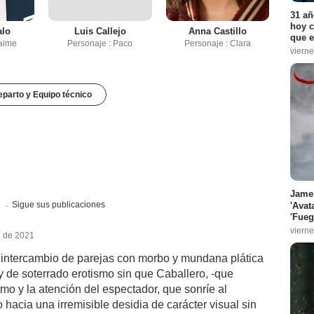
31 añ
hoy c
alo
Luis Callejo
Anna Castillo
que e
Jaime
Personaje : Paco
Personaje : Clara
vierne
parto y Equipo técnico
James
s
Sigue sus publicaciones
'Avat
'Fueg
vierne
e de 2021
e intercambio de parejas con morbo y mundana plática
y de soterrado erotismo sin que Caballero, -que
tmo y la atención del espectador, que sonríe al
hacia una irremisible desidia de carácter visual sin