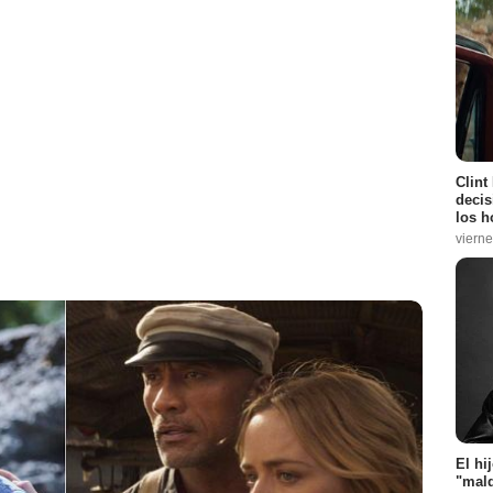
Clint
decis
los h
vierne
El hi
"mald