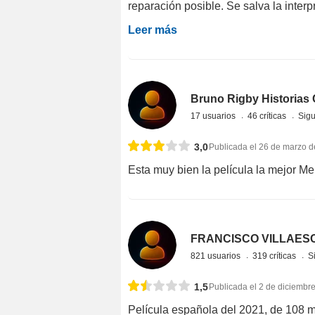
reparación posible. Se salva la interp
Leer más
Bruno Rigby Historias 
17 usuarios
46 críticas
Sigu
3,0
Publicada el 26 de marzo 
Esta muy bien la película la mejor Me
FRANCISCO VILLAES
821 usuarios
319 críticas
S
1,5
Publicada el 2 de diciembr
Película española del 2021, de 108 mi