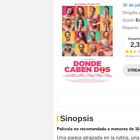
30 de ju
Dirigida 
Guion
Er
Reparto
Usuari
2,3
30 notas, 3 crí
STREA
Sinopsis
Pelicula no recomendada a menores de 16
Una pareja atrapada en la rutina, un