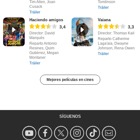
Tim Allen, Joan
Tomlinson
Cusack
Tráiler
Tráiler
Haciendo amigos
Vaiana
3,4
3,3
Director: David
Director: Thomas Kail
Marqués
Reparto Catherine
Reparto Antonio
Laga'aia, Dwayne
Resines, Quim
Johnson, Rena Owen
Gutiérrez, Megan
Tráiler
Montaner
Tráiler
Mejores películas en cines
SÍGUENOS