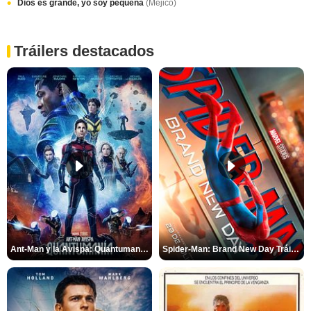
Dios es grande, yo soy pequeña
(Méjico)
Tráilers destacados
Ant-Man y la Avispa: Quantumanía Tráiler (2)
Spider-Man: Brand New Day Tráiler (3)