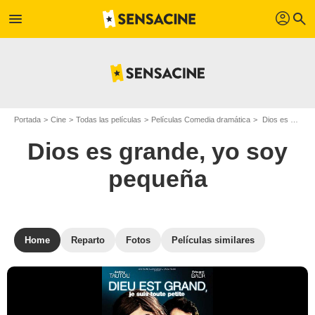
profil
menu
search
Portada
Cine
Todas las películas
Películas Comedia dramática
Dios es grande, yo soy pequeña
Dios es grande, yo soy
pequeña
Home
Reparto
Fotos
Películas similares