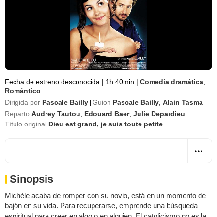
Fecha de estreno desconocida
|
1h 40min
|
Comedia dramática
,
Romántico
Dirigida por
Pascale Bailly
Guion
Pascale Bailly
,
Alain Tasma
|
Reparto
Audrey Tautou
,
Edouard Baer
,
Julie Depardieu
Título original
Dieu est grand, je suis toute petite
Sinopsis
Michèle acaba de romper con su novio, está en un momento de
bajón en su vida. Para recuperarse, emprende una búsqueda
espiritual para creer en algo o en alguien. El catolicismo no es la