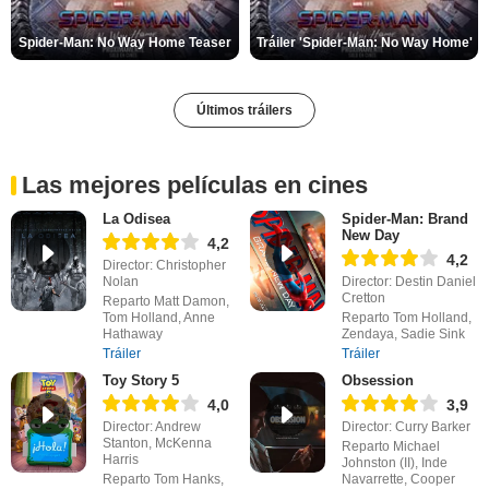
Spider-Man: No Way Home Teaser
Tráiler 'Spider-Man: No Way Home'
Últimos tráilers
Las mejores películas en cines
La Odisea
Spider-Man: Brand
New Day
4,2
4,2
Director: Christopher
Nolan
Director: Destin Daniel
Cretton
Reparto Matt Damon,
Tom Holland, Anne
Reparto Tom Holland,
Hathaway
Zendaya, Sadie Sink
Tráiler
Tráiler
Toy Story 5
Obsession
4,0
3,9
Director: Andrew
Director: Curry Barker
Stanton, McKenna
Reparto Michael
Harris
Johnston (II), Inde
Reparto Tom Hanks,
Navarrette, Cooper