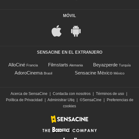
MÓVIL
SENSACINE EN EL EXTRANJERO
AlloCiné
Filmstarts
Beyazperde
Francia
Alemania
Turquía
AdoroCinema
Sensacine México
Brasil
México
Acerca de SensaCine
|
Contacta con nosotros
|
Términos de uso
|
Política de Privacidad
|
Administrar Utiq
|
©SensaCine
|
Preferencias de
cookies