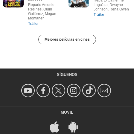
Reparto Catherine
Reparto Antonio
Laga'aia, Dwayne
Resines, Quim
Johnson, Rena Owen
Gutiérrez, Megan
Tráiler
Montaner
Tráiler
Mejores películas en cines
SÍGUENOS
MÓVIL