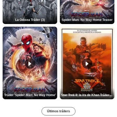
La Odisea Tráiler (3)
Spider-Man: No Way Home Teaser
Tráiler 'Spider-Man: No Way Home'
Star Trek II: la ira de Khan Tráiler VO
Últimos tráilers