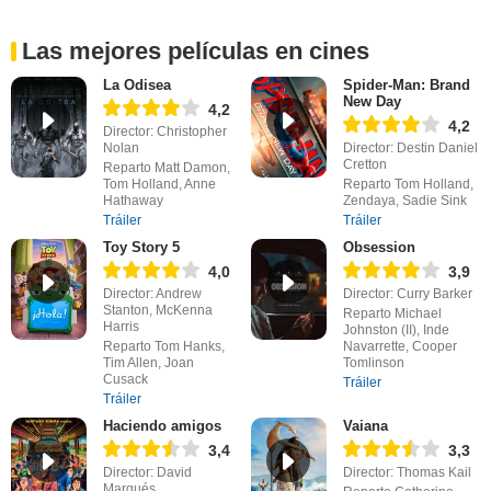
Las mejores películas en cines
La Odisea
Spider-Man: Brand
New Day
4,2
4,2
Director: Christopher
Nolan
Director: Destin Daniel
Cretton
Reparto Matt Damon,
Tom Holland, Anne
Reparto Tom Holland,
Hathaway
Zendaya, Sadie Sink
Tráiler
Tráiler
Toy Story 5
Obsession
4,0
3,9
Director: Andrew
Director: Curry Barker
Stanton, McKenna
Reparto Michael
Harris
Johnston (II), Inde
Reparto Tom Hanks,
Navarrette, Cooper
Tim Allen, Joan
Tomlinson
Cusack
Tráiler
Tráiler
Haciendo amigos
Vaiana
3,4
3,3
Director: David
Director: Thomas Kail
Marqués