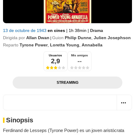
13 de octubre de 1943
en cines
|
1h 38min
|
Drama
Dirigida por
Allan Dwan
Guion
Philip Dunne
,
Julien Josephson
|
Reparto
Tyrone Power
,
Loretta Young
,
Annabella
Usuarios
Mis amigos
2,9
--
STREAMING
Sinopsis
Ferdinand de Lesseps (Tyrone Power) es un joven aristócrata