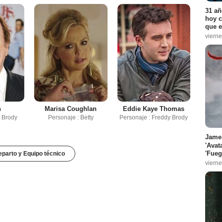
31 añ
hoy c
que e
vierne
n
Marisa Coughlan
Eddie Kaye Thomas
m Brody
Personaje : Betty
Personaje : Freddy Brody
James
'Avat
'Fueg
parto y Equipo técnico
vierne