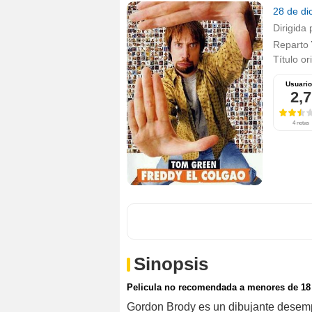
28 de d
Dirigida 
Reparto
Título or
Usuari
2,7
4 notas
Sinopsis
Pelicula no recomendada a menores de 18
Gordon Brody es un dibujante desemp