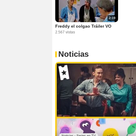
2:19
Freddy el colgao Tráiler VO
2.567 vistas
Noticias
Noticias - Series en TV