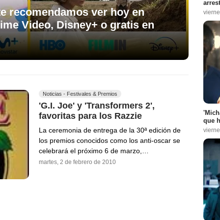
arres
e te recomendamos ver hoy en
vierne
ime Video, Disney+ o gratis en
Noticias - Festivales & Premios
'G.I. Joe' y 'Transformers 2',
'Mich
favoritas para los Razzie
que h
La ceremonia de entrega de la 30ª edición de
vierne
los premios conocidos como los anti-oscar se
celebrará el próximo 6 de marzo,…
martes, 2 de febrero de 2010