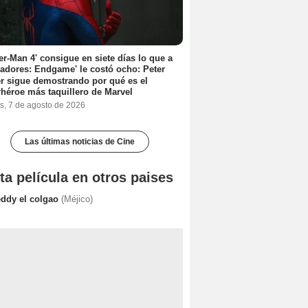
er-Man 4' consigue en siete días lo que a
adores: Endgame' le costó ocho: Peter
r sigue demostrando por qué es el
héroe más taquillero de Marvel
s, 7 de agosto de 2026
Las últimas noticias de Cine
ta película en otros paises
eddy el colgao
(Méjico)