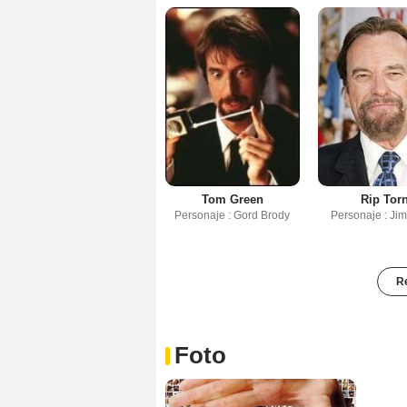
Tom Green
Rip Tor
Personaje : Gord Brody
Personaje : Ji
Re
Foto