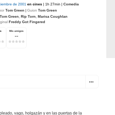
iciembre de 2001
en cines
|
1h 27min
|
Comedia
por
Tom Green
Guion
Tom Green
|
Tom Green
,
Rip Torn
,
Marisa Coughlan
iginal
Freddy Got Fingered
os
Mis amigos
--
leado, vago, holgazán y en las puertas de la