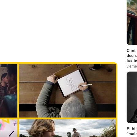
Clint
decis
los h
vierne
El hi
"mald