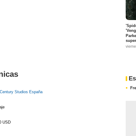
'Spid
'Veng
Parke
super
vierne
nicas
Es
Fr
 Century Studios España
aje
00 USD