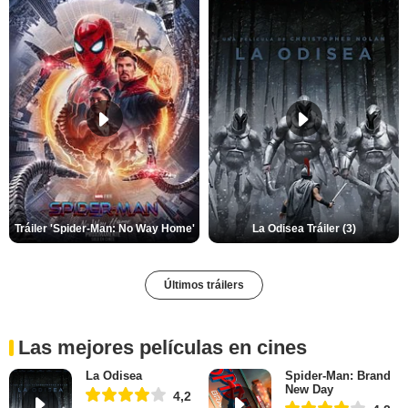
Tráiler 'Spider-Man: No Way Home'
La Odisea Tráiler (3)
Últimos tráilers
Las mejores películas en cines
La Odisea
Spider-Man: Brand
New Day
4,2