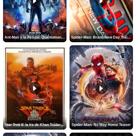
Ant-Man y la Avispa: Quantumanía Tráiler (2)
Spider-Man: Brand New Day Tráiler (3)
Star Trek II: la ira de Khan Tráiler VO
Spider-Man: No Way Home Teaser