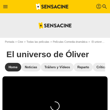
profil
menu
search
Portada
Cine
Todas las películas
Películas Comedia dramática
El universo de Óliver
El universo de Óliver
Home
Noticias
Tráilers y Vídeos
Reparto
Críticas