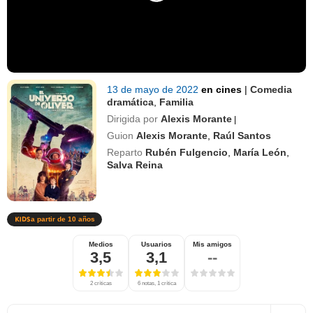
13 de mayo de 2022
en cines
|
Comedia
dramática
,
Familia
Dirigida por
Alexis Morante
|
Guion
Alexis Morante
,
Raúl Santos
Reparto
Rubén Fulgencio
,
María León
,
Salva Reina
a partir de 10 años
Medios
Usuarios
Mis amigos
3,5
3,1
--
2 críticas
6 notas, 1 crítica