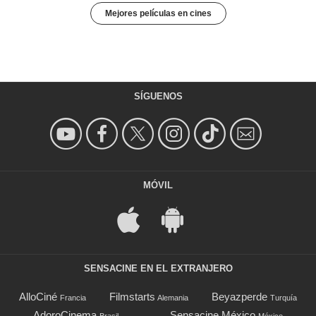
Mejores películas en cines
SÍGUENOS
MÓVIL
SENSACINE EN EL EXTRANJERO
AlloCiné
Filmstarts
Beyazperde
Francia
Alemania
Turquía
AdoroCinema
Sensacine México