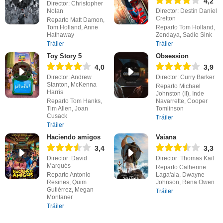
4,2
Director: Christopher
Nolan
Director: Destin Daniel
Cretton
Reparto Matt Damon,
Tom Holland, Anne
Reparto Tom Holland,
Hathaway
Zendaya, Sadie Sink
Tráiler
Tráiler
Toy Story 5
Obsession
4,0
3,9
Director: Andrew
Director: Curry Barker
Stanton, McKenna
Reparto Michael
Harris
Johnston (II), Inde
Reparto Tom Hanks,
Navarrette, Cooper
Tim Allen, Joan
Tomlinson
Cusack
Tráiler
Tráiler
Haciendo amigos
Vaiana
3,4
3,3
Director: David
Director: Thomas Kail
Marqués
Reparto Catherine
Reparto Antonio
Laga'aia, Dwayne
Resines, Quim
Johnson, Rena Owen
Gutiérrez, Megan
Tráiler
Montaner
Tráiler