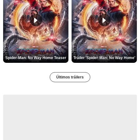
Spider-Man: No Way Home Teaser
Tráiler 'Spider-Man: No Way Home'
Últimos tráilers