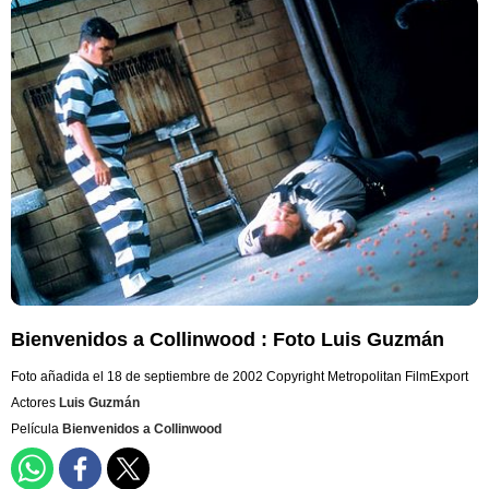
Bienvenidos a Collinwood : Foto Luis Guzmán
Foto añadida el 18 de septiembre de 2002
Copyright Metropolitan FilmExport
Actores
Luis Guzmán
Película
Bienvenidos a Collinwood