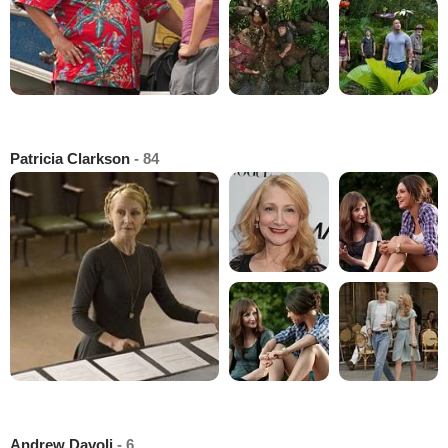
Patricia Clarkson
- 84
Andrew Davoli
- 6