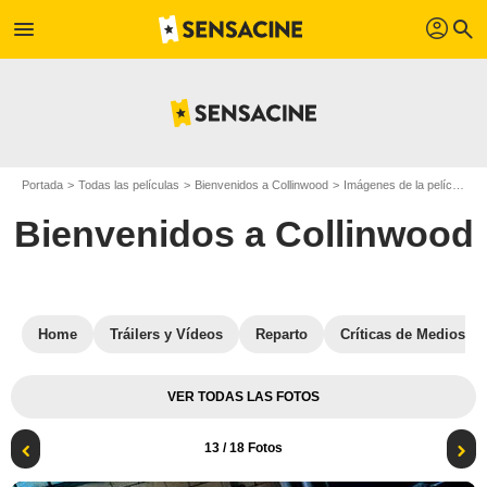
profil
menu
search
Portada
Todas las películas
Bienvenidos a Collinwood
Imágenes de la película Bienvenidos a Collinwood
Bienvenidos a Collinwood
Home
Tráilers y Vídeos
Reparto
Críticas de Medios
VER TODAS LAS FOTOS
13
/ 18 Fotos