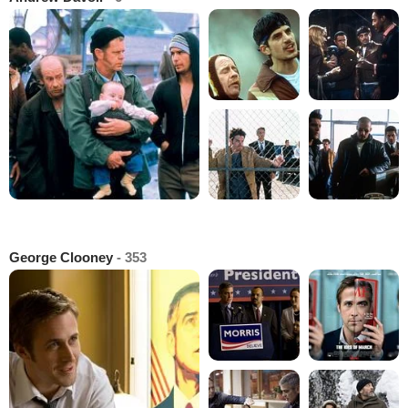
George Clooney
- 353