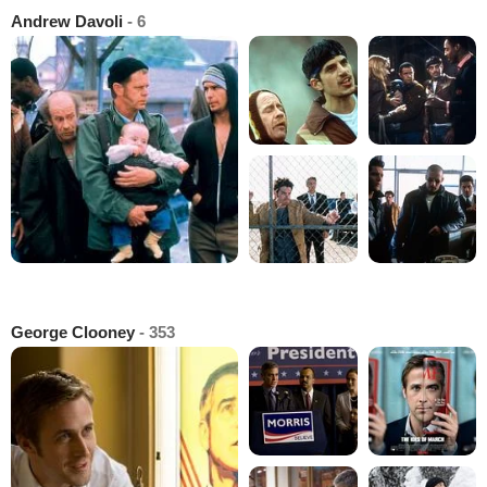
Andrew Davoli
- 6
George Clooney
- 353