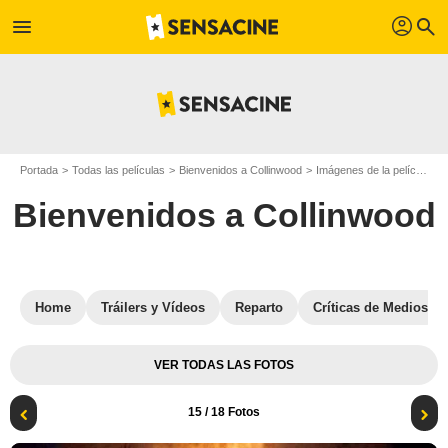
profil
menu
search
Portada
Todas las películas
Bienvenidos a Collinwood
Imágenes de la película Bienvenidos a Collinwood
Bienvenidos a Collinwood
Home
Tráilers y Vídeos
Reparto
Críticas de Medios
VER TODAS LAS FOTOS
15
/ 18 Fotos