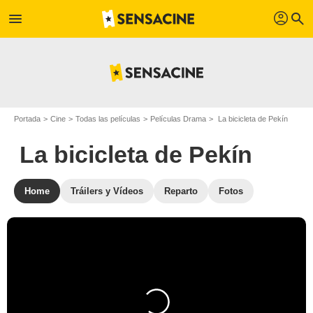
profil
menu
search
Portada
Cine
Todas las películas
Películas Drama
La bicicleta de Pekín
La bicicleta de Pekín
Home
Tráilers y Vídeos
Reparto
Fotos