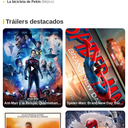
La bicicleta de Pekín
(Méjico)
Tráilers destacados
Ant-Man y la Avispa: Quantumanía Tráiler (2)
Spider-Man: Brand New Day Tráiler (3)