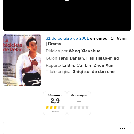
31 de octubre de 2001
en cines
|
1h 53min
|
Drama
Dirigida por
Wang Xiaoshuai
|
Guion
Tang Danian
,
Hsu Hsiao-ming
Reparto
Li Bin
,
Cui Lin
,
Zhou Xun
Título original
Shiqi sui de dan che
Usuarios
Mis amigos
2,9
--
3 notas