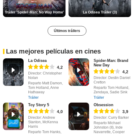
Tráiler 'Spider-Man: No Way Home'
La Odisea Tráiler (3)
Últimos tráilers
Las mejores películas en cines
La Odisea
Spider-Man: Brand
New Day
4,2
4,2
Director: Christopher
Nolan
Director: Destin Daniel
Cretton
Reparto Matt Damon,
Tom Holland, Anne
Reparto Tom Holland,
Hathaway
Zendaya, Sadie Sink
Tráiler
Tráiler
Toy Story 5
Obsession
4,0
3,9
Director: Andrew
Director: Curry Barker
Stanton, McKenna
Reparto Michael
Harris
Johnston (II), Inde
Reparto Tom Hanks,
Navarrette, Cooper