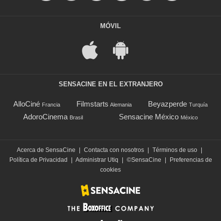
MÓVIL
SENSACINE EN EL EXTRANJERO
AlloCiné
Filmstarts
Beyazperde
Francia
Alemania
Turquía
AdoroCinema
Sensacine México
Brasil
México
Acerca de SensaCine
|
Contacta con nosotros
|
Términos de uso
|
Política de Privacidad
|
Administrar Utiq
|
©SensaCine
|
Preferencias de
cookies