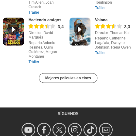
Tim Allen, Joan
Tomlinson
Cusack
Tráiler
Tráiler
Haciendo amigos
Vaiana
3,4
3,3
Director: David
Director: Thomas Kail
Marqués
Reparto Catherine
Reparto Antonio
Laga'aia, Dwayne
Resines, Quim
Johnson, Rena Owen
Gutiérrez, Megan
Tráiler
Montaner
Tráiler
Mejores películas en cines
SÍGUENOS