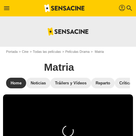
profil
menu
search
Portada
Cine
Todas las películas
Películas Drama
Matria
Matria
Home
Noticias
Tráilers y Vídeos
Reparto
Críticas