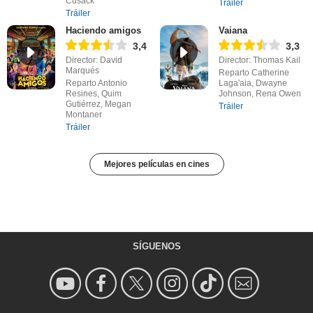
Cusack
Tráiler
Tráiler
Haciendo amigos
Vaiana
3,4
3,3
Director: David
Director: Thomas Kail
Marqués
Reparto Catherine
Reparto Antonio
Laga'aia, Dwayne
Resines, Quim
Johnson, Rena Owen
Gutiérrez, Megan
Tráiler
Montaner
Tráiler
Mejores películas en cines
SÍGUENOS