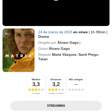
24 de marzo de 2023
en cines
|
1h 39min
|
Drama
Dirigida por
Álvaro Gago
|
Guion
Álvaro Gago
Reparto
María Vázquez
,
Santi Prego
,
Tatan
Medios
Usuarios
Mis amigos
3,3
3,2
--
2 críticas
9 notas, 2 críticas
STREAMING