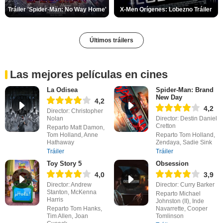
Tráiler 'Spider-Man: No Way Home'
X-Men Orígenes: Lobezno Tráiler
Últimos tráilers
Las mejores películas en cines
La Odisea
Spider-Man: Brand
New Day
4,2
4,2
Director: Christopher
Nolan
Director: Destin Daniel
Cretton
Reparto Matt Damon,
Tom Holland, Anne
Reparto Tom Holland,
Hathaway
Zendaya, Sadie Sink
Tráiler
Tráiler
Toy Story 5
Obsession
4,0
3,9
Director: Andrew
Director: Curry Barker
Stanton, McKenna
Reparto Michael
Harris
Johnston (II), Inde
Reparto Tom Hanks,
Navarrette, Cooper
Tim Allen, Joan
Tomlinson