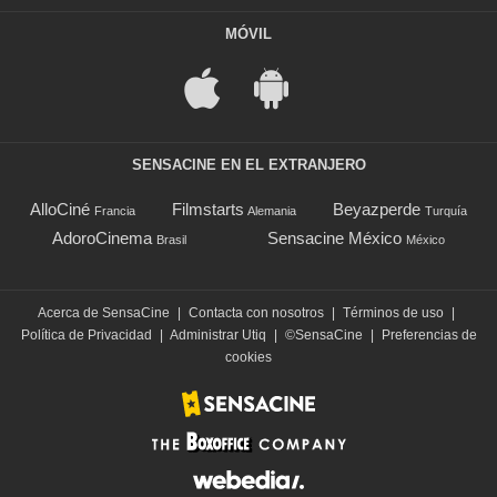
MÓVIL
SENSACINE EN EL EXTRANJERO
AlloCiné
Filmstarts
Beyazperde
Francia
Alemania
Turquía
AdoroCinema
Sensacine México
Brasil
México
Acerca de SensaCine
|
Contacta con nosotros
|
Términos de uso
|
Política de Privacidad
|
Administrar Utiq
|
©SensaCine
|
Preferencias de
cookies