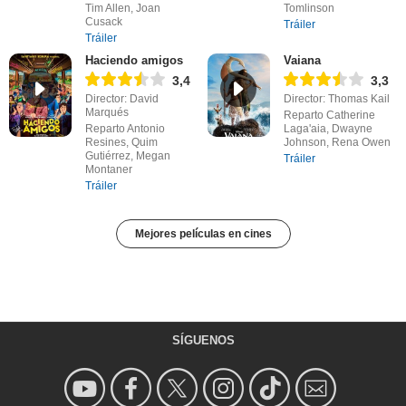
Tim Allen, Joan
Tomlinson
Cusack
Tráiler
Tráiler
Haciendo amigos
Vaiana
3,4
3,3
Director: David
Director: Thomas Kail
Marqués
Reparto Catherine
Reparto Antonio
Laga'aia, Dwayne
Resines, Quim
Johnson, Rena Owen
Gutiérrez, Megan
Tráiler
Montaner
Tráiler
Mejores películas en cines
SÍGUENOS