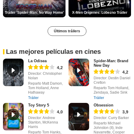
Tráiler 'Spider-Man: No Way Home'
X-Men Orígenes: Lobezno Tráiler
Últimos tráilers
Las mejores películas en cines
La Odisea
Spider-Man: Brand
New Day
4,2
4,2
Director: Christopher
Nolan
Director: Destin Daniel
Cretton
Reparto Matt Damon,
Tom Holland, Anne
Reparto Tom Holland,
Hathaway
Zendaya, Sadie Sink
Tráiler
Tráiler
Toy Story 5
Obsession
4,0
3,9
Director: Andrew
Director: Curry Barker
Stanton, McKenna
Reparto Michael
Harris
Johnston (II), Inde
Reparto Tom Hanks,
Navarrette, Cooper