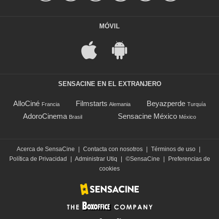
MÓVIL
SENSACINE EN EL EXTRANJERO
AlloCiné
Filmstarts
Beyazperde
Francia
Alemania
Turquía
AdoroCinema
Sensacine México
Brasil
México
Acerca de SensaCine
|
Contacta con nosotros
|
Términos de uso
|
Política de Privacidad
|
Administrar Utiq
|
©SensaCine
|
Preferencias de
cookies