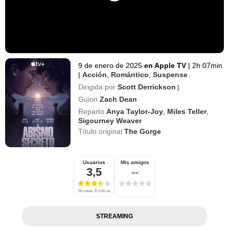
9 de enero de 2025
en Apple TV
|
2h 07min
|
Acción
,
Romántico
,
Suspense
Dirigida por
Scott Derrickson
|
Guion
Zach Dean
Reparto
Anya Taylor-Joy
,
Miles Teller
,
Sigourney Weaver
Título original
The Gorge
Usuarios
Mis amigos
3,5
--
50 notas, 8 críticas
STREAMING