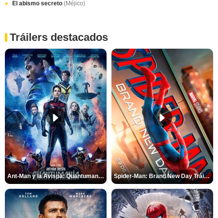
El abismo secreto
(Méjico)
Tráilers destacados
Ant-Man y la Avispa: Quantumanía Tráiler (2)
Spider-Man: Brand New Day Tráiler (3)