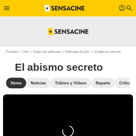
profil
menu
search
Portada
Cine
Todas las películas
Películas Acción
El abismo secreto
El abismo secreto
Home
Noticias
Tráilers y Vídeos
Reparto
Críticas