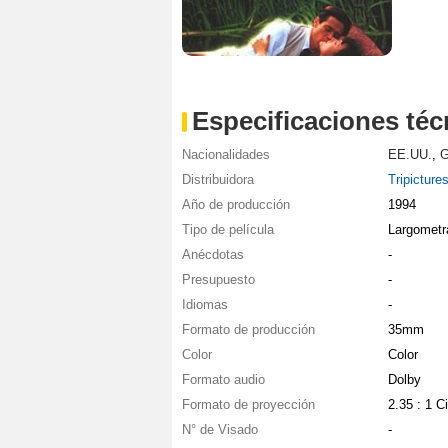
Especificaciones téc
Nacionalidades
EE.UU.
,
G
Distribuidora
Tripicture
Año de producción
1994
Tipo de película
Largometr
Anécdotas
-
Presupuesto
-
Idiomas
-
Formato de producción
35mm
Color
Color
Formato audio
Dolby
Formato de proyección
2.35 : 1 
N° de Visado
-