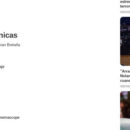
estre
terro
vierne
nicas
ran Bretaña
s
aje
"Arra
Nolan
cuand
vierne
Cinemascope