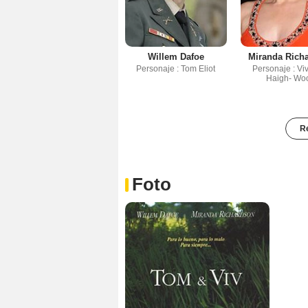
Willem Dafoe
Miranda Rich
Personaje : Tom Eliot
Personaje : Vi
Haigh- Wo
Re
Foto