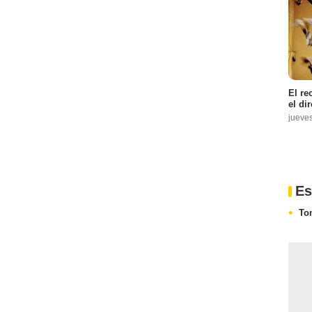
El re
el di
jueve
Es
To