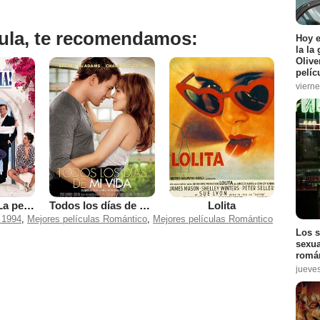
ícula, te recomendamos:
Hoy 
la la
Olive
pelíc
vierne
Mamma Mia! La película
Todos los días de mi vida
Lolita
 1994
,
Mejores películas Romántico
,
Mejores películas Romántico
Los s
sexua
román
jueve