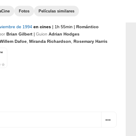
aCine
Fotos
Películas similares
oviembre de 1994
en cines
|
1h 55min
|
Romántico
por
Brian Gilbert
Guion
Adrian Hodges
|
Willem Dafoe
,
Miranda Richardson
,
Rosemary Harris
ne