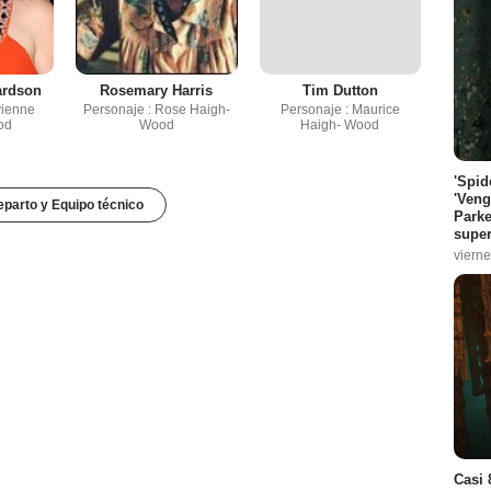
ardson
Rosemary Harris
Tim Dutton
vienne
Personaje : Rose Haigh-
Personaje : Maurice
od
Wood
Haigh- Wood
'Spid
'Veng
parto y Equipo técnico
Parke
super
vierne
Casi 