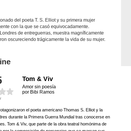
ionado del poeta T. S. Elliot y su primera mujer
ligente con la que se casó equivocadamente.
Londres de entreguerras, muestra magníficamente
ueron oscureciendo trágicamente la vida de su mujer.
ine
5
Tom & Viv
Amor sin poesía
por Bibi Ramos
r
rotagonizaron el poeta americano Thomas S. Elliot y la
dres durante la Primera Guerra Mundial tras conocerse en
es. Tom & Viv, que parte de la obra teatral homónima de
e por la composición de personajes que se marcan sus