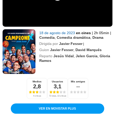
18 de agosto de 2023
en cines
|
2h 05min
|
Comedia
,
Comedia dramática
,
Drama
Dirigida por
Javier Fesser
|
Guion
Javier Fesser
,
David Marqués
Reparto
Jesús Vidal
,
Jelen Garcia
,
Gloria
Ramos
Medios
Usuarios
Mis amigos
2,8
3,1
--
4 críticas
72 notas, 13 críticas
VER EN MOVISTAR PLUS