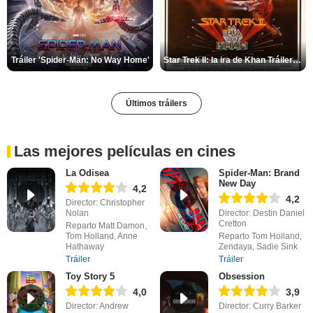
Tráiler 'Spider-Man: No Way Home'
Star Trek II: la ira de Khan Tráiler VO
Últimos tráilers
Las mejores películas en cines
La Odisea
Spider-Man: Brand
New Day
4,2
4,2
Director: Christopher
Nolan
Director: Destin Daniel
Cretton
Reparto Matt Damon,
Tom Holland, Anne
Reparto Tom Holland,
Hathaway
Zendaya, Sadie Sink
Tráiler
Tráiler
Toy Story 5
Obsession
4,0
3,9
Director: Andrew
Director: Curry Barker