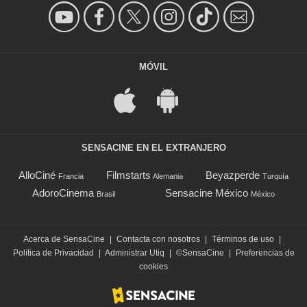
MÓVIL
SENSACINE EN EL EXTRANJERO
AlloCiné
Filmstarts
Beyazperde
Francia
Alemania
Turquía
AdoroCinema
Sensacine México
Brasil
México
Acerca de SensaCine
|
Contacta con nosotros
|
Términos de uso
|
Política de Privacidad
|
Administrar Utiq
|
©SensaCine
|
Preferencias de
cookies