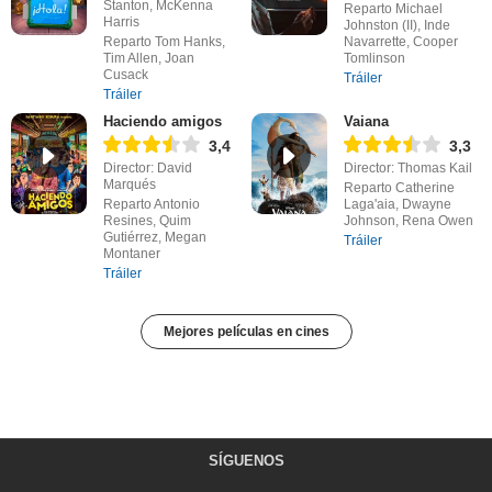
Stanton, McKenna
Reparto Michael
Harris
Johnston (II), Inde
Reparto Tom Hanks,
Navarrette, Cooper
Tim Allen, Joan
Tomlinson
Cusack
Tráiler
Tráiler
Haciendo amigos
Vaiana
3,4
3,3
Director: David
Director: Thomas Kail
Marqués
Reparto Catherine
Reparto Antonio
Laga'aia, Dwayne
Resines, Quim
Johnson, Rena Owen
Gutiérrez, Megan
Tráiler
Montaner
Tráiler
Mejores películas en cines
SÍGUENOS