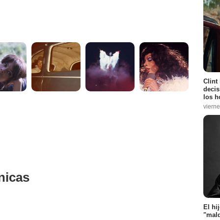
Clint
decis
los h
vierne
nicas
El hi
"mald