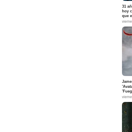
31 añ
hoy c
que e
vierne
James
'Avat
'Fueg
vierne