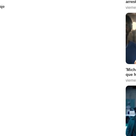
arres
aje
vierne
'Mich
que h
vierne