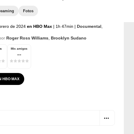
reaming
Fotos
brero de 2024
en HBO Max
|
1h 47min
|
Documental
,
por
Roger Ross Williams
,
Brooklyn Sudano
os
Mis amigos
--
N HBO MAX