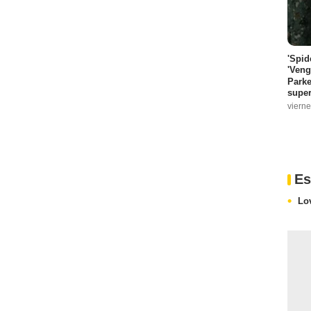
'Spid
'Veng
Parke
super
vierne
Es
Lo