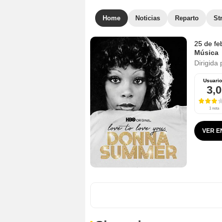
Home
Noticias
Reparto
St
25 de fe
Música
Dirigida 
Usuari
3,0
1 nota
VER E