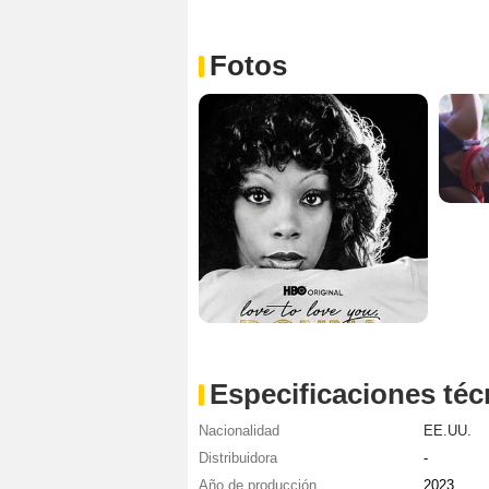
Fotos
Especificaciones téc
Nacionalidad
EE.UU.
Distribuidora
-
Año de producción
2023