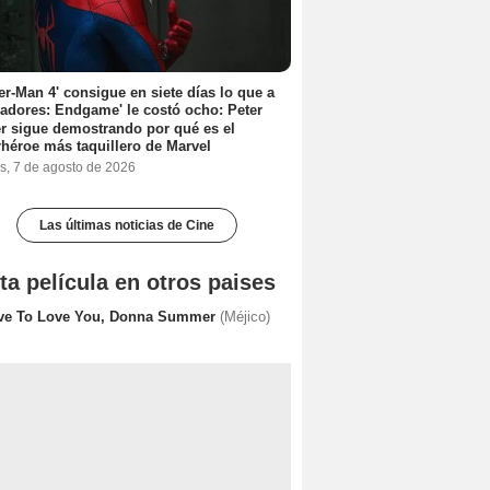
er-Man 4' consigue en siete días lo que a
adores: Endgame' le costó ocho: Peter
r sigue demostrando por qué es el
héroe más taquillero de Marvel
s, 7 de agosto de 2026
Las últimas noticias de Cine
ta película en otros paises
ve To Love You, Donna Summer
(Méjico)