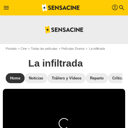
profil
menu
search
Portada
Cine
Todas las películas
Películas Drama
La infiltrada
La infiltrada
Home
Noticias
Tráilers y Vídeos
Reparto
Críticas