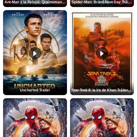
Ant-Man y la Avispa: Quantumanía Tráiler (2)
Spider-Man: Brand New Day Tráiler (3)
Uncharted Trailer
Star Trek II: la ira de Khan Tráiler VO