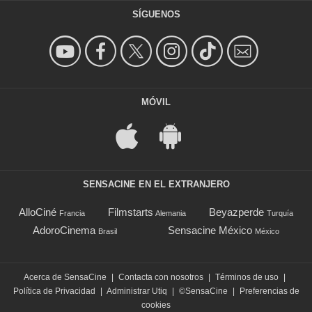
SÍGUENOS
MÓVIL
SENSACINE EN EL EXTRANJERO
AlloCiné
Filmstarts
Beyazperde
Francia
Alemania
Turquía
AdoroCinema
Sensacine México
Brasil
México
Acerca de SensaCine
|
Contacta con nosotros
|
Términos de uso
|
Política de Privacidad
|
Administrar Utiq
|
©SensaCine
|
Preferencias de
cookies