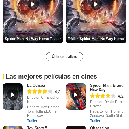
Spider-Man: No Way Home Teaser
Tráiler 'Spider-Man: No Way Home'
Últimos tráilers
Las mejores películas en cines
La Odisea
Spider-Man: Brand
New Day
4,2
4,2
Director: Christopher
Nolan
Director: Destin Daniel
Cretton
Reparto Matt Damon,
Tom Holland, Anne
Reparto Tom Holland,
Hathaway
Zendaya, Sadie Sink
Tráiler
Tráiler
Toy Story 5
Obsession