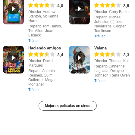
4,0
3,9
Director: Andrew
Director: Curry Barker
Stanton, McKenna
Reparto Michael
Harris
Johnston (II), Inde
Reparto Tom Hanks,
Navarrette, Cooper
Tim Allen, Joan
Tomlinson
Cusack
Tráiler
Tráiler
Haciendo amigos
Vaiana
3,4
3,3
Director: David
Director: Thomas Kail
Marqués
Reparto Catherine
Reparto Antonio
Laga'aia, Dwayne
Resines, Quim
Johnson, Rena Owen
Gutiérrez, Megan
Tráiler
Montaner
Tráiler
Mejores películas en cines