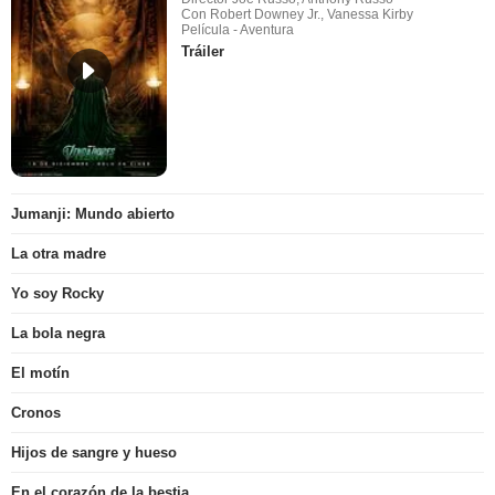
Con Robert Downey Jr., Vanessa Kirby
Película - Aventura
Tráiler
Jumanji: Mundo abierto
La otra madre
Yo soy Rocky
La bola negra
El motín
Cronos
Hijos de sangre y hueso
En el corazón de la bestia