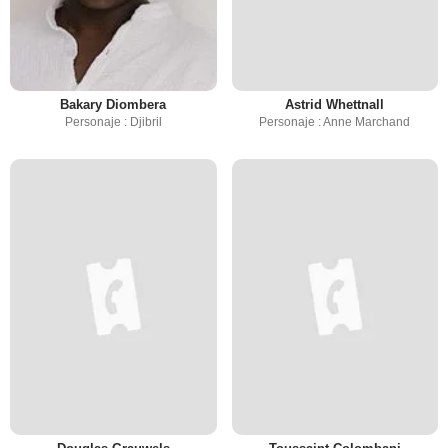
Bakary Diombera
Astrid Whettnall
Personaje : Djibril
Personaje : Anne Marchand