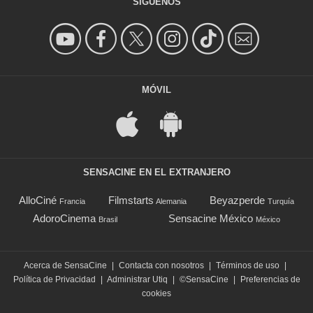
SÍGUENOS
MÓVIL
SENSACINE EN EL EXTRANJERO
AlloCiné
Filmstarts
Beyazperde
Francia
Alemania
Turquía
AdoroCinema
Sensacine México
Brasil
México
Acerca de SensaCine
|
Contacta con nosotros
|
Términos de uso
|
Política de Privacidad
|
Administrar Utiq
|
©SensaCine
|
Preferencias de
cookies