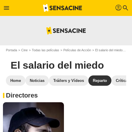
profil
menu
search
Portada
Cine
Todas las películas
Películas de Acción
El salario del miedo
Rep
El salario del miedo
Home
Noticias
Tráilers y Vídeos
Reparto
Críticas
Directores