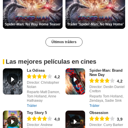
Spider-Man: No Way Home Teaser
Tráiler 'Spider-Man: No Way Home'
Últimos tráilers
Las mejores películas en cines
La Odisea
Spider-Man: Brand
New Day
4,2
4,2
Director: Christopher
Nolan
Director: Destin Daniel
Cretton
Reparto Matt Damon,
Tom Holland, Anne
Reparto Tom Holland,
Hathaway
Zendaya, Sadie Sink
Tráiler
Tráiler
Toy Story 5
Obsession
4,0
3,9
Director: Andrew
Director: Curry Barker