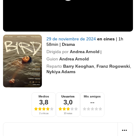
29 de noviembre de 2024
en cines
|
1h
58min
|
Drama
Dirigida por
Andrea Arnold
|
Guion
Andrea Arnold
Reparto
Barry Keoghan
,
Franz Rogowski
,
Nykiya Adams
Medios
Usuarios
Mis amigos
3,8
3,0
--
2 críticas
10 notas