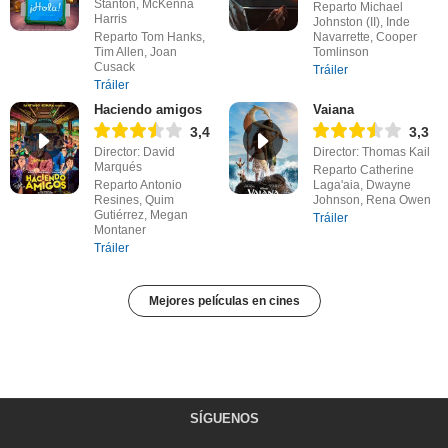
Stanton, McKenna
Reparto Michael
Harris
Johnston (II), Inde
Reparto Tom Hanks,
Navarrette, Cooper
Tim Allen, Joan
Tomlinson
Cusack
Tráiler
Tráiler
Haciendo amigos
Vaiana
3,4
3,3
Director: David
Director: Thomas Kail
Marqués
Reparto Catherine
Reparto Antonio
Laga'aia, Dwayne
Resines, Quim
Johnson, Rena Owen
Gutiérrez, Megan
Tráiler
Montaner
Tráiler
Mejores películas en cines
SÍGUENOS