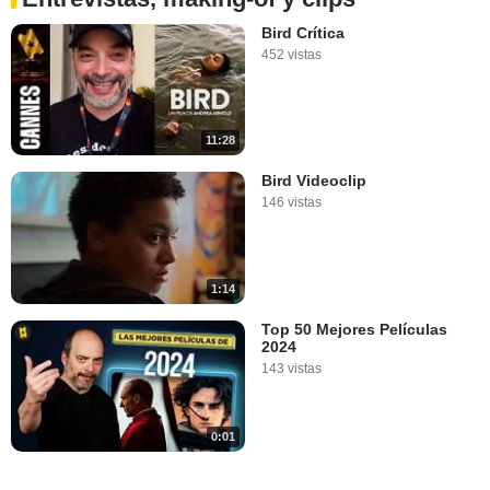
Bird Crítica
452 vistas
11:28
Bird Videoclip
146 vistas
1:14
Top 50 Mejores Películas
2024
143 vistas
0:01