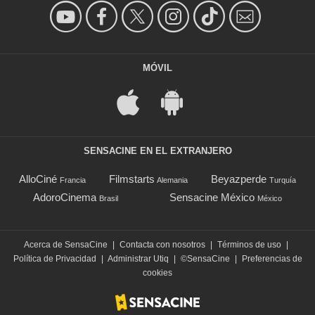
MÓVIL
SENSACINE EN EL EXTRANJERO
AlloCiné
Filmstarts
Beyazperde
Francia
Alemania
Turquía
AdoroCinema
Sensacine México
Brasil
México
Acerca de SensaCine
|
Contacta con nosotros
|
Términos de uso
|
Política de Privacidad
|
Administrar Utiq
|
©SensaCine
|
Preferencias de
cookies