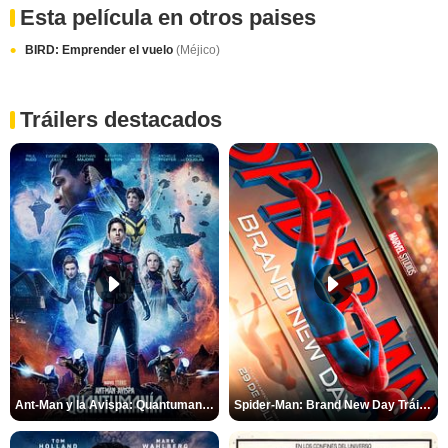
Esta película en otros paises
BIRD: Emprender el vuelo
(Méjico)
Tráilers destacados
Ant-Man y la Avispa: Quantumanía Tráiler (2)
Spider-Man: Brand New Day Tráiler (3)