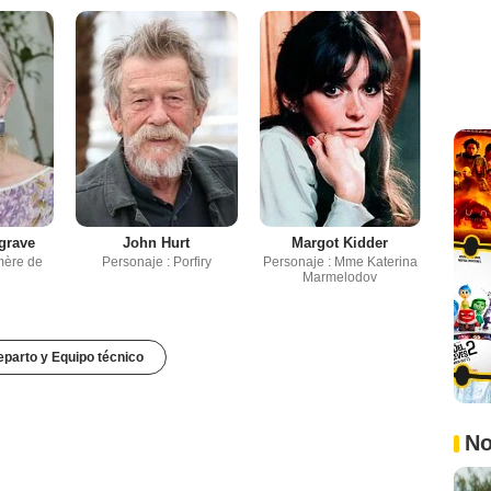
grave
John Hurt
Margot Kidder
mère de
Personaje : Porfiry
Personaje : Mme Katerina
Marmelodov
parto y Equipo técnico
No