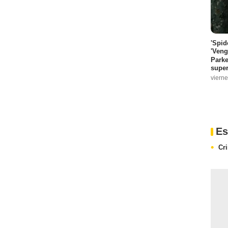
'Spid
'Veng
Parke
super
vierne
Es
Cr