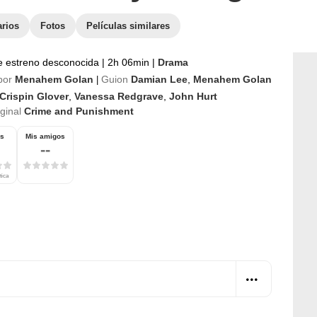
arios
Fotos
Películas similares
e estreno desconocida
|
2h 06min
|
Drama
por
Menahem Golan
Guion
Damian Lee
,
Menahem Golan
|
Crispin Glover
,
Vanessa Redgrave
,
John Hurt
iginal
Crime and Punishment
os
Mis amigos
--
tica