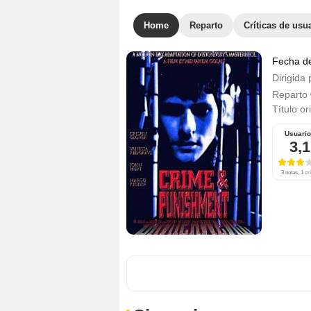
Home
Reparto
Críticas de usu
Fecha d
Dirigida 
Reparto
Título or
Usuari
3,1
3 notas, 1 crí