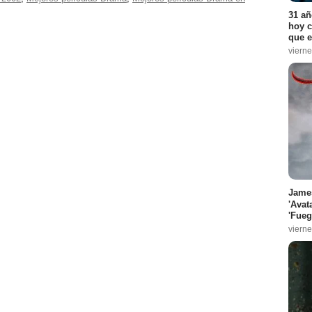
31 añ
hoy c
que e
vierne
James
'Avat
'Fueg
vierne