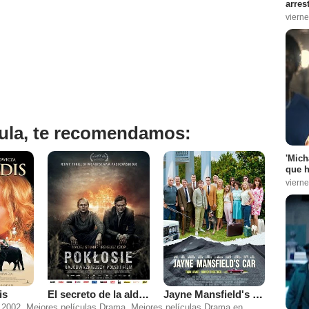
arres
vierne
ícula, te recomendamos:
'Mich
que h
vierne
is
El secreto de la aldea
Jayne Mansfield's Car
 2002
,
Mejores películas Drama
,
Mejores películas Drama en