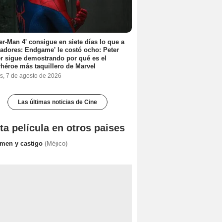
er-Man 4' consigue en siete días lo que a
adores: Endgame' le costó ocho: Peter
r sigue demostrando por qué es el
héroe más taquillero de Marvel
s, 7 de agosto de 2026
Las últimas noticias de Cine
ta película en otros paises
imen y castigo
(Méjico)