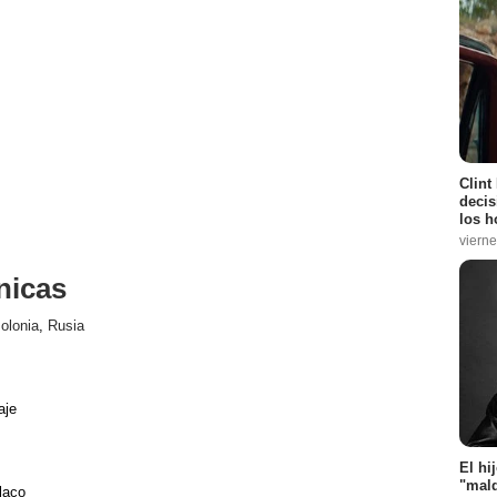
Clint
decis
los h
vierne
nicas
olonia
,
Rusia
aje
El hi
"mald
laco