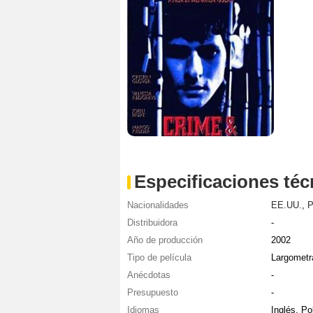
Especificaciones téc
Nacionalidades
EE.UU.
,
P
Distribuidora
-
Año de producción
2002
Tipo de película
Largometr
Anécdotas
-
Presupuesto
-
Idiomas
Inglés, Po