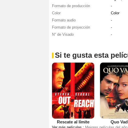
Formato de producción
-
Color
Color
Formato audio
-
Formato de proyección
-
N° de Visado
-
Si te gusta esta pel
Rescate al límite
Quo Vad
Ver más películas :
Mejores películas del año