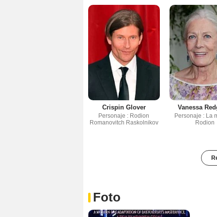
Crispin Glover
Vanessa Red
Personaje : Rodion
Personaje : La 
Romanovitch Raskolnikov
Rodion
Re
Foto