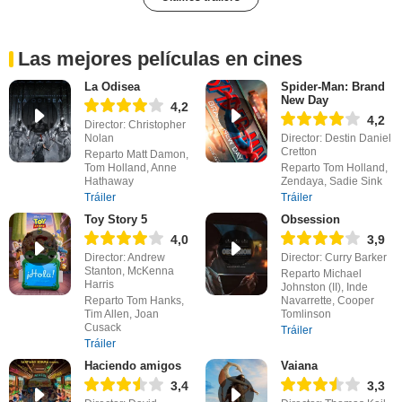
Las mejores películas en cines
La Odisea
Spider-Man: Brand
New Day
4,2
4,2
Director: Christopher
Nolan
Director: Destin Daniel
Cretton
Reparto Matt Damon,
Tom Holland, Anne
Reparto Tom Holland,
Hathaway
Zendaya, Sadie Sink
Tráiler
Tráiler
Toy Story 5
Obsession
4,0
3,9
Director: Andrew
Director: Curry Barker
Stanton, McKenna
Reparto Michael
Harris
Johnston (II), Inde
Reparto Tom Hanks,
Navarrette, Cooper
Tim Allen, Joan
Tomlinson
Cusack
Tráiler
Tráiler
Haciendo amigos
Vaiana
3,4
3,3