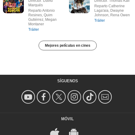
Director: David
Director: Thomas Kail
Marqués
Reparto Catherine
Reparto Antonio
Laga'aia, Dwayne
Resines, Quim
Johnson, Rena Owen
Gutiérrez, Megan
Tráiler
Montaner
Tráiler
Mejores películas en cines
SÍGUENOS
MÓVIL