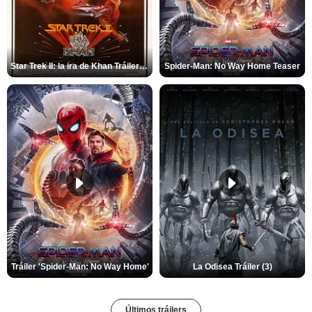
Star Trek II: la ira de Khan Tráiler VO
Spider-Man: No Way Home Teaser
Tráiler 'Spider-Man: No Way Home'
La Odisea Tráiler (3)
Últimos tráilers