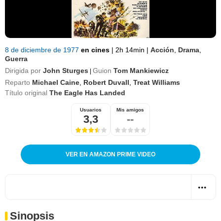
8 de diciembre de 1977
en cines
|
2h 14min
|
Acción
,
Drama
,
Guerra
Dirigida por
John Sturges
Guion
Tom Mankiewicz
|
Reparto
Michael Caine
,
Robert Duvall
,
Treat Williams
Título original
The Eagle Has Landed
Usuarios
Mis amigos
3,3
--
VER EN AMAZON PRIME VIDEO
Sinopsis