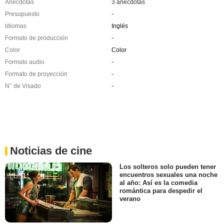
Anécdotas
3 anécdotas
Presupuesto
-
Idiomas
Inglés
Formato de producción
-
Color
Color
Formato audio
-
Formato de proyección
-
N° de Visado
-
Noticias de cine
Los solteros solo pueden tener
encuentros sexuales una noche
al año: Así es la comedia
romántica para despedir el
verano