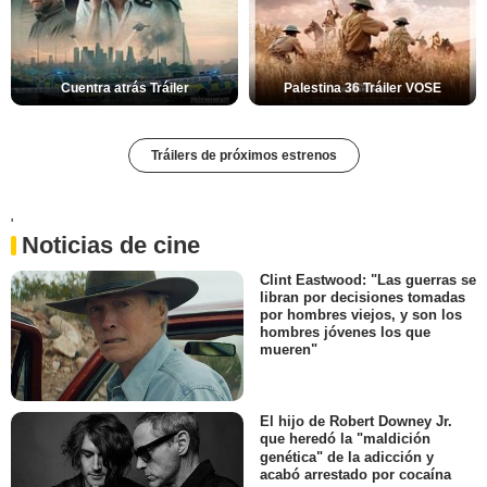
Cuentra atrás Tráiler
Palestina 36 Tráiler VOSE
Tráilers de próximos estrenos
'
Noticias de cine
Clint Eastwood: "Las guerras se
libran por decisiones tomadas
por hombres viejos, y son los
hombres jóvenes los que
mueren"
El hijo de Robert Downey Jr.
que heredó la "maldición
genética" de la adicción y
acabó arrestado por cocaína