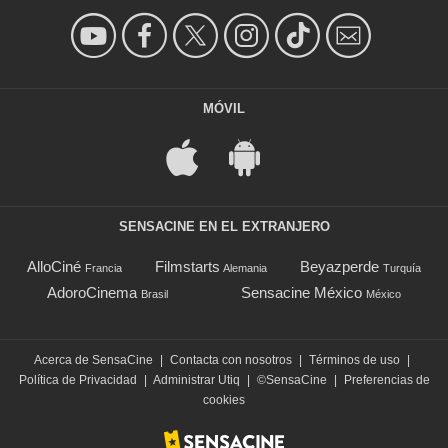
MÓVIL
SENSACINE EN EL EXTRANJERO
AlloCiné
Filmstarts
Beyazperde
Francia
Alemania
Turquía
AdoroCinema
Sensacine México
Brasil
México
Acerca de SensaCine
|
Contacta con nosotros
|
Términos de uso
|
Política de Privacidad
|
Administrar Utiq
|
©SensaCine
|
Preferencias de
cookies