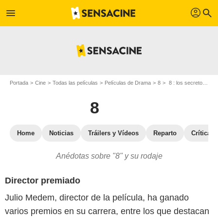
profil
menu
search
Portada
Cine
Todas las películas
Películas de Drama
8
8 : los secretos del rodaje
8
Home
Noticias
Tráilers y Vídeos
Reparto
Críticas
Anédotas sobre "8" y su rodaje
Director premiado
Julio Medem, director de la película, ha ganado
varios premios en su carrera, entre los que destacan