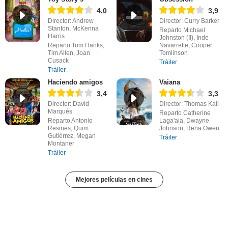
4,0
3,9
Director: Andrew
Director: Curry Barker
Stanton, McKenna
Reparto Michael
Harris
Johnston (II), Inde
Reparto Tom Hanks,
Navarrette, Cooper
Tim Allen, Joan
Tomlinson
Cusack
Tráiler
Tráiler
Haciendo amigos
Vaiana
3,4
3,3
Director: David
Director: Thomas Kail
Marqués
Reparto Catherine
Reparto Antonio
Laga'aia, Dwayne
Resines, Quim
Johnson, Rena Owen
Gutiérrez, Megan
Tráiler
Montaner
Tráiler
Mejores películas en cines