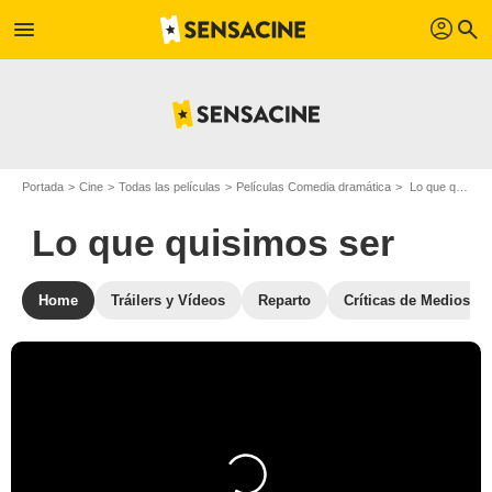
profil
menu
search
Portada
Cine
Todas las películas
Películas Comedia dramática
Lo que quisimos ser
Lo que quisimos ser
Home
Tráilers y Vídeos
Reparto
Críticas de Medios