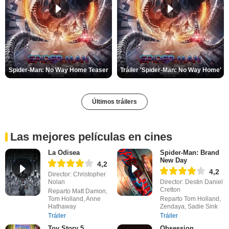
Spider-Man: No Way Home Teaser
Tráiler 'Spider-Man: No Way Home'
Últimos tráilers
Las mejores películas en cines
La Odisea
Spider-Man: Brand
New Day
4,2
4,2
Director: Christopher
Nolan
Director: Destin Daniel
Cretton
Reparto Matt Damon,
Tom Holland, Anne
Reparto Tom Holland,
Hathaway
Zendaya, Sadie Sink
Tráiler
Tráiler
Toy Story 5
Obsession