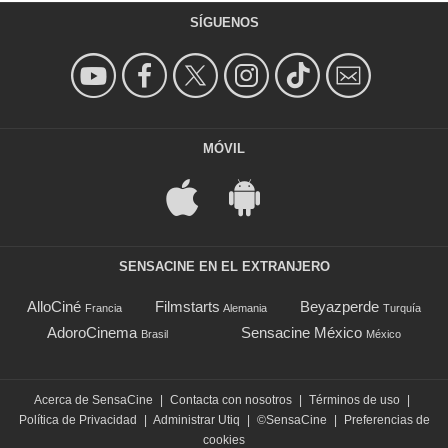
SÍGUENOS
MÓVIL
SENSACINE EN EL EXTRANJERO
AlloCiné
Filmstarts
Beyazperde
Francia
Alemania
Turquía
AdoroCinema
Sensacine México
Brasil
México
Acerca de SensaCine
|
Contacta con nosotros
|
Términos de uso
|
Política de Privacidad
|
Administrar Utiq
|
©SensaCine
|
Preferencias de
cookies