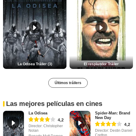
La Odisea Tráiler (3)
El resplandor Tráiler
Últimos tráilers
Las mejores películas en cines
La Odisea
Spider-Man: Brand
New Day
4,2
4,2
Director: Christopher
Nolan
Director: Destin Daniel
Cretton