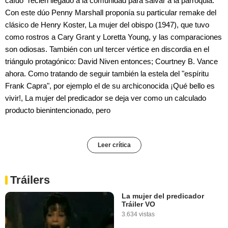
caído" recién llegado a la comunidad para salvar a la parroquia.
Con este dúo Penny Marshall proponía su particular remake del
clásico de Henry Koster, La mujer del obispo (1947), que tuvo
como rostros a Cary Grant y Loretta Young, y las comparaciones
son odiosas. También con unl tercer vértice en discordia en el
triángulo protagónico: David Niven entonces; Courtney B. Vance
ahora. Como tratando de seguir también la estela del "espíritu
Frank Capra", por ejemplo el de su archiconocida ¡Qué bello es
vivir!, La mujer del predicador se deja ver como un calculado
producto bienintencionado, pero
Leer crítica
Tráilers
La mujer del predicador
Tráiler VO
3.634 vistas