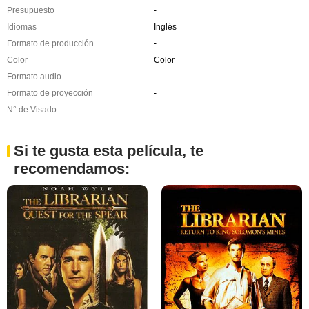
Presupuesto
-
Idiomas
Inglés
Formato de producción
-
Color
Color
Formato audio
-
Formato de proyección
-
N° de Visado
-
Si te gusta esta película, te
recomendamos: