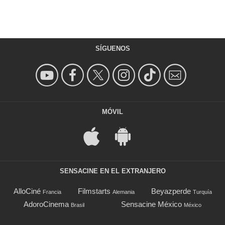
SÍGUENOS
MÓVIL
SENSACINE EN EL EXTRANJERO
AlloCiné
Filmstarts
Beyazperde
Francia
Alemania
Turquía
AdoroCinema
Sensacine México
Brasil
México