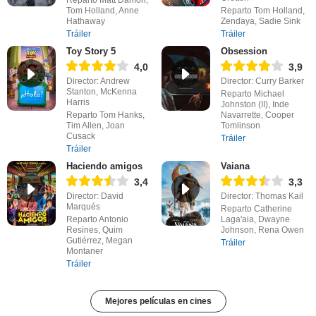
Reparto Matt Damon,
Tom Holland, Anne
Reparto Tom Holland,
Hathaway
Zendaya, Sadie Sink
Tráiler
Tráiler
Toy Story 5
Obsession
4,0
3,9
Director: Andrew
Director: Curry Barker
Stanton, McKenna
Reparto Michael
Harris
Johnston (II), Inde
Reparto Tom Hanks,
Navarrette, Cooper
Tim Allen, Joan
Tomlinson
Cusack
Tráiler
Tráiler
Haciendo amigos
Vaiana
3,4
3,3
Director: David
Director: Thomas Kail
Marqués
Reparto Catherine
Reparto Antonio
Laga'aia, Dwayne
Resines, Quim
Johnson, Rena Owen
Gutiérrez, Megan
Tráiler
Montaner
Tráiler
Mejores películas en cines