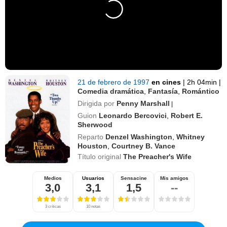
21 de febrero de 1997
en cines
|
2h 04min
|
Comedia dramática
,
Fantasía
,
Romántico
Dirigida por
Penny Marshall
|
Guion
Leonardo Bercovici
,
Robert E.
Sherwood
Reparto
Denzel Washington
,
Whitney
Houston
,
Courtney B. Vance
Título original
The Preacher's Wife
Medios
Usuarios
Sensacine
Mis amigos
3,0
3,1
1,5
--
3 críticas
10 notas