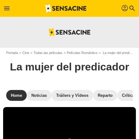
profil
menu
search
Portada
Cine
Todas las películas
Películas Romántico
La mujer del predicador
La mujer del predicador
Home
Noticias
Tráilers y Vídeos
Reparto
Críticas