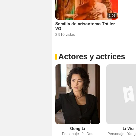
2:05
Semilla de crisantemo Tráiler
VO
2.910 vistas
Actores y actrices
Gong Li
Li Wei
Personaje : Ju Dou
Personaje : Yang