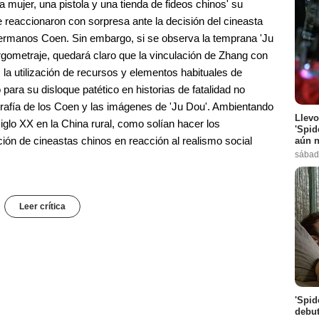
mujer, una pistola y una tienda de fideos chinos' su
 reaccionaron con sorpresa ante la decisión del cineasta
 hermanos Coen. Sin embargo, si se observa la temprana 'Ju
argometraje, quedará claro que la vinculación de Zhang con
 la utilización de recursos y elementos habituales de
para su disloque patético en historias de fatalidad no
rafía de los Coen y las imágenes de 'Ju Dou'. Ambientando
Llevo
siglo XX en la China rural, como solían hacer los
'Spid
ión de cineastas chinos en reacción al realismo social
aún n
sábad
Leer crítica
'Spid
debut