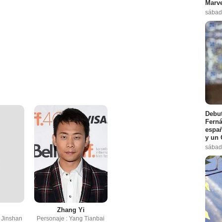
Marve
sábad
Debut
Ferná
españ
y un 
sábad
Zhang Yi
 Jinshan
Personaje : Yang Tianbai