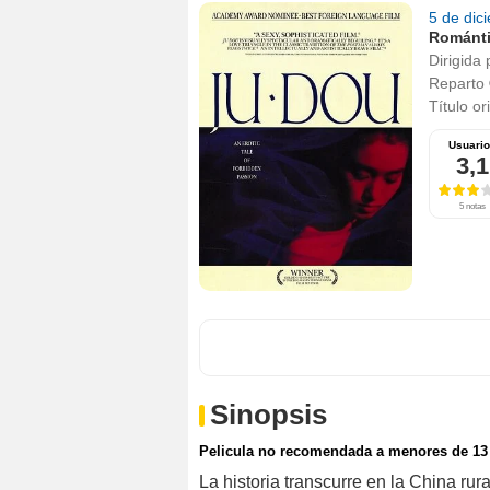
5 de dic
Románt
Dirigida 
Reparto
Título or
Usuari
3,1
5 notas
Sinopsis
Pelicula no recomendada a menores de 13
La historia transcurre en la China ru