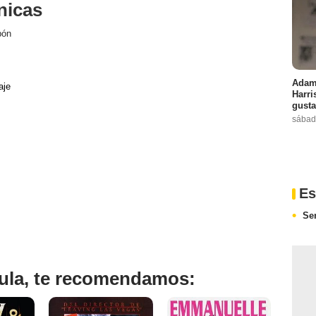
nicas
pón
Adam 
aje
Harri
gusta
sábad
Es
Se
ícula, te recomendamos: