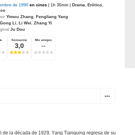
iembre de 1990
en cines
|
1h 35min
|
Drama
,
Erótico
,
ico
por
Yimou Zhang
,
Fengliang Yang
Gong Li
,
Li Wei
,
Zhang Yi
iginal
Ju Dou
os
Sensacine
Mis amigos
3,0
--
ral de la década de 1929, Yang Tianquing regresa de su