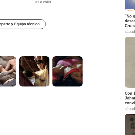
as a child
"No q
desas
parto y Equipo técnico
Cruis
sábad
Con 1
Johnn
convi
sábad