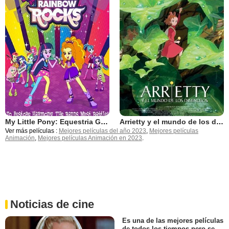
My Little Pony: Equestria Girls - Rainbow Rocks
Arrietty y el mundo de los diminutos
Ver más películas :
Mejores películas del año 2023
,
Mejores películas
Animación
,
Mejores películas Animación en 2023
.
Noticias de cine
Es una de las mejores películas
de todos los tiempos pero se