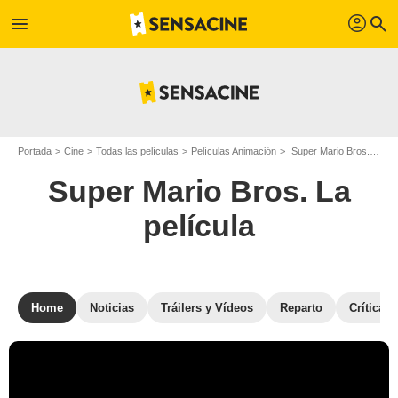
profil
menu
search
Portada
Cine
Todas las películas
Películas Animación
Super Mario Bros. La película
Super Mario Bros. La
película
Home
Noticias
Tráilers y Vídeos
Reparto
Críticas