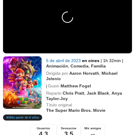
5 de abril de 2023
en cines
|
1h 32min
|
Animación
,
Comedia
,
Familia
Dirigida por
Aaron Horvath
,
Michael
Jelenic
Guion
Matthew Fogel
|
Reparto
Chris Pratt
,
Jack Black
,
Anya
Taylor-Joy
Título original
The Super Mario Bros. Movie
a partir de 6 años
Usuarios
Sensacine
Mis amigos
4,3
3,5
--