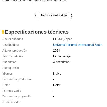
esta ocasión no parecería ser así.
Secretos del rodaje
Especificaciones técnicas
Nacionalidades
EE.UU.
,
Japón
Distribuidora
Universal Pictures International Spain
Año de producción
2023
Tipo de película
Largometraje
Anécdotas
4 anécdotas
Presupuesto
-
Idiomas
Inglés
Formato de producción
-
Color
Color
Formato audio
-
Formato de proyección
-
N° de Visado
-