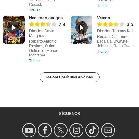
Tim Allen, Joan
Tomlinson
Cusack
Tráiler
Tráiler
Haciendo amigos
Vaiana
3,4
3,3
Director: David
Director: Thomas Kail
Marqués
Reparto Catherine
Reparto Antonio
Laga'aia, Dwayne
Resines, Quim
Johnson, Rena Owen
Gutiérrez, Megan
Tráiler
Montaner
Tráiler
Mejores películas en cines
SÍGUENOS