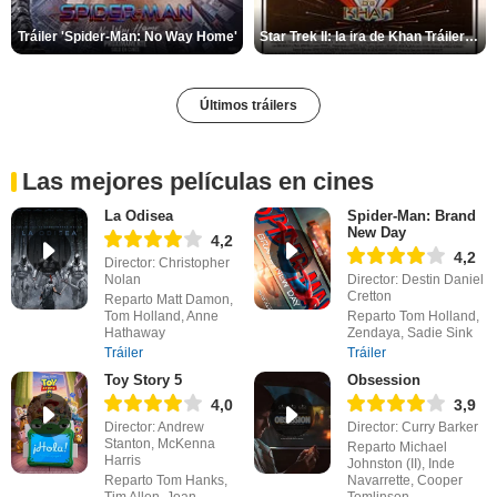
Tráiler 'Spider-Man: No Way Home'
Star Trek II: la ira de Khan Tráiler VO
Últimos tráilers
Las mejores películas en cines
La Odisea
Spider-Man: Brand
New Day
4,2
4,2
Director: Christopher
Nolan
Director: Destin Daniel
Cretton
Reparto Matt Damon,
Tom Holland, Anne
Reparto Tom Holland,
Hathaway
Zendaya, Sadie Sink
Tráiler
Tráiler
Toy Story 5
Obsession
4,0
3,9
Director: Andrew
Director: Curry Barker
Stanton, McKenna
Reparto Michael
Harris
Johnston (II), Inde
Reparto Tom Hanks,
Navarrette, Cooper