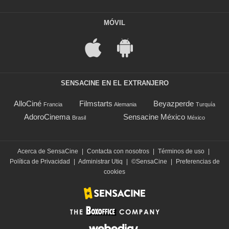
MÓVIL
SENSACINE EN EL EXTRANJERO
AlloCiné
Filmstarts
Beyazperde
Francia
Alemania
Turquía
AdoroCinema
Sensacine México
Brasil
México
Acerca de SensaCine
|
Contacta con nosotros
|
Términos de uso
|
Política de Privacidad
|
Administrar Utiq
|
©SensaCine
|
Preferencias de
cookies