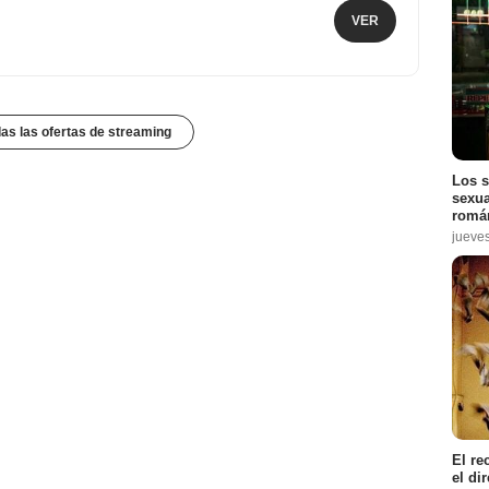
VER
das las ofertas de streaming
Los s
sexua
román
jueve
El re
el di