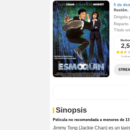
5 de dic
ficción
,
Dirigida 
Reparto
Título or
Medio
2,5
3 críticas
STREA
Sinopsis
Pelicula no recomendada a menores de 13
Jimmy Tong (Jackie Chan) es un taxist