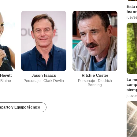
Esta 
hermo
jueve
 Hewitt
Jason Isaacs
Ritchie Coster
La mu
 Blaine
Personaje : Clark Devlin
Personaje : Diedrich
cumpl
Banning
siemp
jueve
parto y Equipo técnico