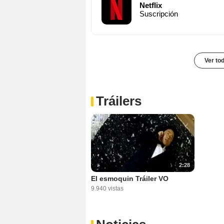
Netflix
Suscripción
Ver to
Tráilers
2:28
El esmoquin Tráiler VO
9.940 vistas