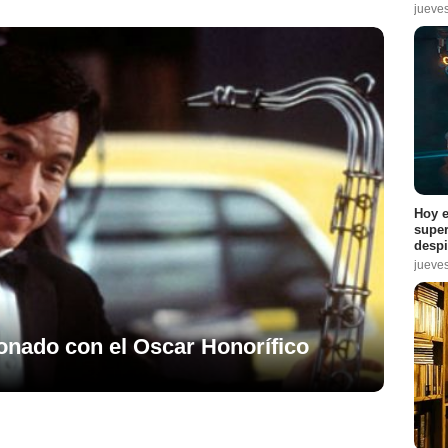
jueve
Hoy e
super
despi
jueve
onado con el Oscar Honorífico