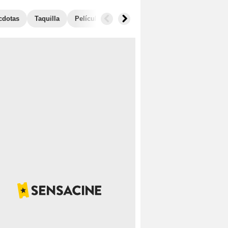
cdotas
Taquilla
Películas similares