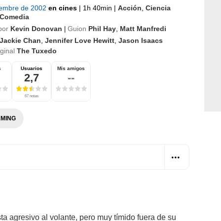
iembre de 2002
en cines
|
1h 40min
|
Acción
,
Ciencia
Comedia
por
Kevin Donovan
Guion
Phil Hay
,
Matt Manfredi
|
Jackie Chan
,
Jennifer Love Hewitt
,
Jason Isaacs
iginal
The Tuxedo
s
Usuarios
Mis amigos
2,7
--
67 notas
MING
a agresivo al volante, pero muy tímido fuera de su