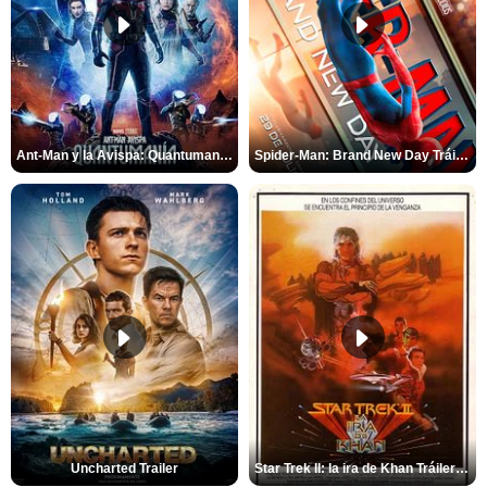
Ant-Man y la Avispa: Quantumanía Tráiler (2)
Spider-Man: Brand New Day Tráiler (3)
Uncharted Trailer
Star Trek II: la ira de Khan Tráiler VO