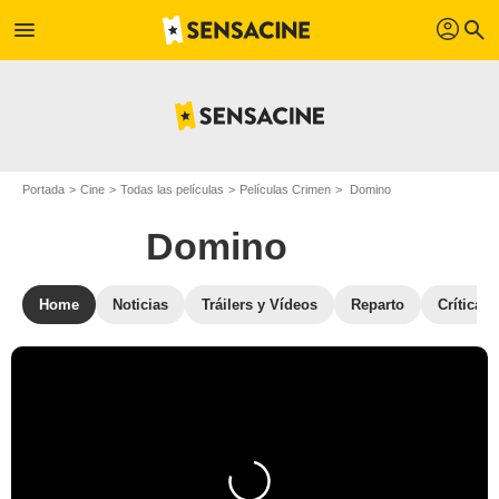
profil
menu
search
Portada
Cine
Todas las películas
Películas Crimen
Domino
Domino
Home
Noticias
Tráilers y Vídeos
Reparto
Críticas