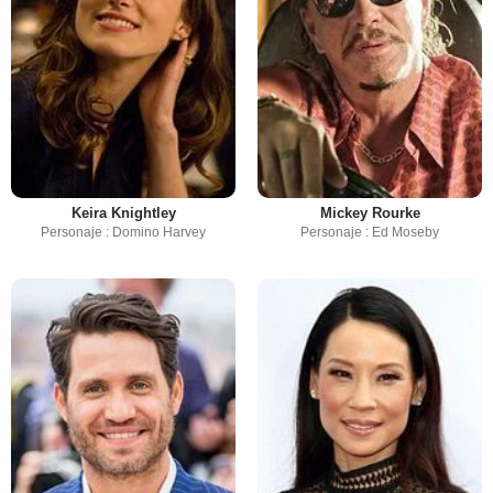
Keira Knightley
Mickey Rourke
Personaje : Domino Harvey
Personaje : Ed Moseby