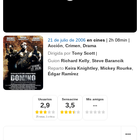
21 de julio de 2006
en cines
|
2h 08min
|
Acción
,
Crimen
,
Drama
Dirigida por
Tony Scott
|
Guion
Richard Kelly
,
Steve Barancik
Reparto
Keira Knightley
,
Mickey Rourke
,
Édgar Ramírez
Usuarios
Sensacine
Mis amigos
2,9
3,5
--
25 notas, 1 crítica