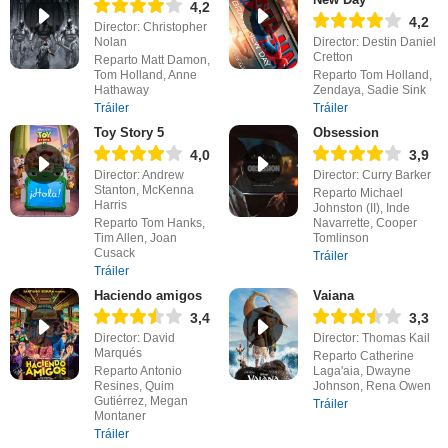
4,2
4,2
Director: Christopher
Nolan
Director: Destin Daniel
Cretton
Reparto Matt Damon,
Tom Holland, Anne
Reparto Tom Holland,
Hathaway
Zendaya, Sadie Sink
Tráiler
Tráiler
Toy Story 5
Obsession
4,0
3,9
Director: Andrew
Director: Curry Barker
Stanton, McKenna
Reparto Michael
Harris
Johnston (II), Inde
Reparto Tom Hanks,
Navarrette, Cooper
Tim Allen, Joan
Tomlinson
Cusack
Tráiler
Tráiler
Haciendo amigos
Vaiana
3,4
3,3
Director: David
Director: Thomas Kail
Marqués
Reparto Catherine
Reparto Antonio
Laga'aia, Dwayne
Resines, Quim
Johnson, Rena Owen
Gutiérrez, Megan
Tráiler
Montaner
Tráiler