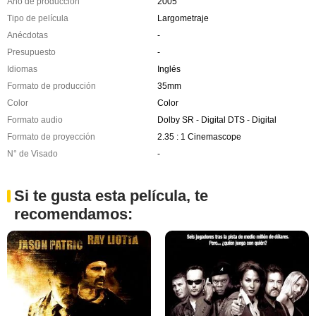
Año de producción
2005
Tipo de película
Largometraje
Anécdotas
-
Presupuesto
-
Idiomas
Inglés
Formato de producción
35mm
Color
Color
Formato audio
Dolby SR - Digital DTS - Digital
Formato de proyección
2.35 : 1 Cinemascope
N° de Visado
-
Si te gusta esta película, te
recomendamos: