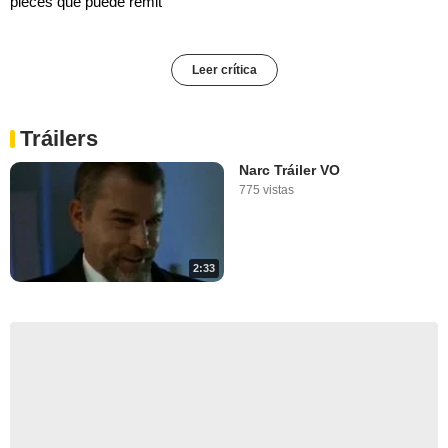
pieces que puede remit
Leer crítica
Tráilers
Narc Tráiler VO
775 vistas
2:33