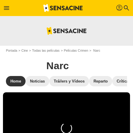
profil
menu
search
Portada
Cine
Todas las películas
Películas Crimen
Narc
Narc
Home
Noticias
Tráilers y Vídeos
Reparto
Críticas