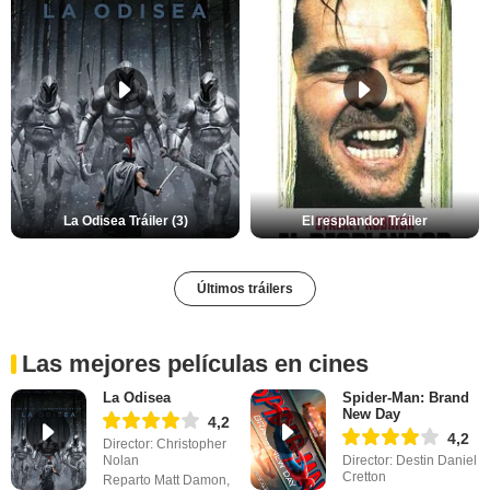
La Odisea Tráiler (3)
El resplandor Tráiler
Últimos tráilers
Las mejores películas en cines
La Odisea
Spider-Man: Brand
New Day
4,2
4,2
Director: Christopher
Nolan
Director: Destin Daniel
Cretton
Reparto Matt Damon,