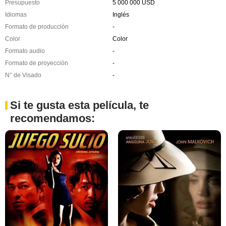
Presupuesto
5 000 000 USD
Idiomas
Inglés
Formato de producción
-
Color
Color
Formato audio
-
Formato de proyección
-
N° de Visado
-
Si te gusta esta película, te
recomendamos: