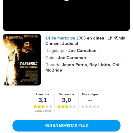
14 de marzo de 2003
en cines
|
1h 45min
|
Crimen
,
Judicial
Dirigida por
Joe Carnahan
|
Guion
Joe Carnahan
Reparto
Jason Patric
,
Ray Liotta
,
Chi
McBride
Usuarios
Sensacine
Mis amigos
3,1
3,0
--
9 notas, 1 crítica
VER EN MOVISTAR PLUS