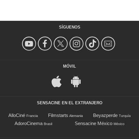
SÍGUENOS
MÓVIL
SENSACINE EN EL EXTRANJERO
AlloCiné
Filmstarts
Beyazperde
Francia
Alemania
Turquía
AdoroCinema
Sensacine México
Brasil
México