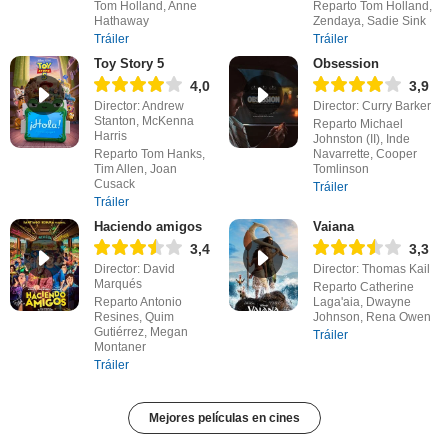
Tom Holland, Anne
Reparto Tom Holland,
Hathaway
Zendaya, Sadie Sink
Tráiler
Tráiler
Toy Story 5
Obsession
4,0
3,9
Director: Andrew
Director: Curry Barker
Stanton, McKenna
Reparto Michael
Harris
Johnston (II), Inde
Reparto Tom Hanks,
Navarrette, Cooper
Tim Allen, Joan
Tomlinson
Cusack
Tráiler
Tráiler
Haciendo amigos
Vaiana
3,4
3,3
Director: David
Director: Thomas Kail
Marqués
Reparto Catherine
Reparto Antonio
Laga'aia, Dwayne
Resines, Quim
Johnson, Rena Owen
Gutiérrez, Megan
Tráiler
Montaner
Tráiler
Mejores películas en cines