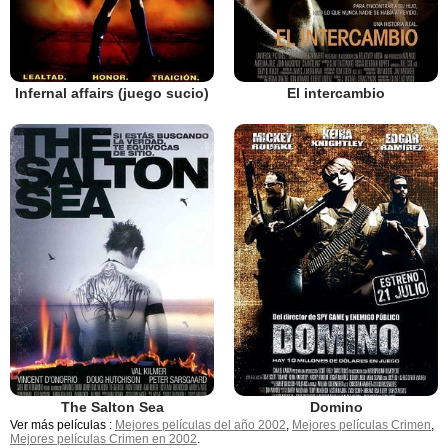
Infernal affairs (juego sucio)
El intercambio
The Salton Sea
Domino
Ver más películas :
Mejores películas del año 2002
,
Mejores películas Crimen
,
Mejores películas Crimen en 2002
.