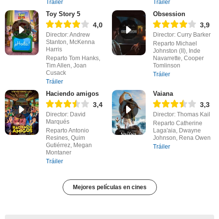
Tráiler
Tráiler
Toy Story 5
Obsession
4,0
3,9
Director: Andrew
Director: Curry Barker
Stanton, McKenna
Reparto Michael
Harris
Johnston (II), Inde
Reparto Tom Hanks,
Navarrette, Cooper
Tim Allen, Joan
Tomlinson
Cusack
Tráiler
Tráiler
Haciendo amigos
Vaiana
3,4
3,3
Director: David
Director: Thomas Kail
Marqués
Reparto Catherine
Reparto Antonio
Laga'aia, Dwayne
Resines, Quim
Johnson, Rena Owen
Gutiérrez, Megan
Tráiler
Montaner
Tráiler
Mejores películas en cines