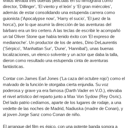
Milius llevaba tres buenas películas en su filmografía como
director, 'Dillinger', 'El viento y el león' y 'El gran miércoles',
además de estar consolidando una estupenda carrera como
guionista ('Apocalypse now', 'Harry el sucio', 'El juez de la
horca'), por lo que asumir la dirección de las aventuras del
bárbaro era un tiro certero. A las teclas de escribir le acompañó
un tal Oliver Stone que había tenido éxito con 'El expreso de
medianoche'. Un productor de los de antes, Dino DeLaurentis
('Sérpico', 'Manhattan Sur', 'Dune', 'Hannibal'), unas buenas
localizaciones, un elenco solvente y un actor que daba la talla,
dieron como resultado una estupenda cinta de aventuras
fantásticas.
Contar con James Earl Jones ('La caza del octubre rojo') como el
malvado de la función le otorgaba cierta enjundia. Su voz
poderosa y grave ya era famosa (Darth Vader en V.O.), elevaba
el nivel artístico del reparto junto a Max Von Sydow (Rey Osric).
Del lado patrio cedíamos, aparte de los lugares de rodaje, a una
vedette de las noches de Madrid, Nadiuska (madre de Conan), y
al joven Jorge Sanz como Conan de niño.
El arranque del film es épico, con una potente banda sonora a