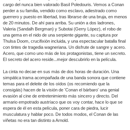
cargo del nunca bien valorado Basil Poledouris. Vemos a Conan
perder a su familia, vendido como esclavo, adiestrado como
guerrero y puesto en libertad, tras librarse de una bruja, en menos
de 20 minutos. De ahí para arriba. Su unión a dos ladrones,
Valeria (Sandalh Bergman) y Subotai (Gerry López), el robo de
una gema en el nido de una serpiente gigante, su captura por
Thulsa Doom, crucifixión incluida, y una espectacular batalla final
con tintes de tragedia wagneriana. Un disfrute de sangre y acero.
Acero, que como uno más de los protagonistas, tiene un secreto.
El secreto del acero reside...mejor descubrirlo en la película.
La cinta no decae en sus más de dos horas de duración. Una
simpática trama acompañada de una banda sonora que contiene
temas para el deleite de los oídos (os recomiendo que la
consigáis) hacen de la visión de 'Conan el bárbaro' una genial
evasión al cine de entretenimiento más sincero y directo. Del
armario empotrado austríaco que os voy contar, hace lo que se
espera de él en esta película, poner cara de piedra, lucir
musculatura y hablar poco. De todos modos, el Conan de las
viñetas no era tan distinto a Arnold.