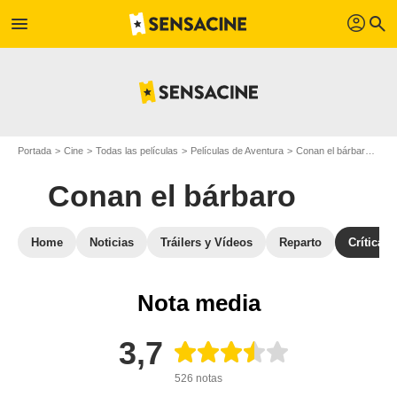
profil
menu
search
Portada
Cine
Todas las películas
Películas de Aventura
Conan el bárbaro
Opi
Conan el bárbaro
Home
Noticias
Tráilers y Vídeos
Reparto
Críticas
Nota media
3,7
526 notas