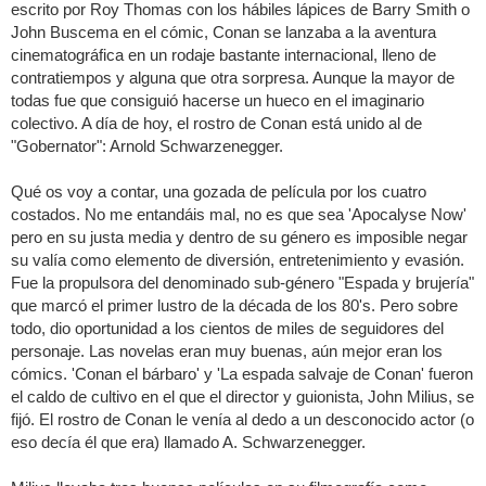
escrito por Roy Thomas con los hábiles lápices de Barry Smith o
John Buscema en el cómic, Conan se lanzaba a la aventura
cinematográfica en un rodaje bastante internacional, lleno de
contratiempos y alguna que otra sorpresa. Aunque la mayor de
todas fue que consiguió hacerse un hueco en el imaginario
colectivo. A día de hoy, el rostro de Conan está unido al de
"Gobernator": Arnold Schwarzenegger.
Qué os voy a contar, una gozada de película por los cuatro
costados. No me entandáis mal, no es que sea 'Apocalyse Now'
pero en su justa media y dentro de su género es imposible negar
su valía como elemento de diversión, entretenimiento y evasión.
Fue la propulsora del denominado sub-género "Espada y brujería"
que marcó el primer lustro de la década de los 80's. Pero sobre
todo, dio oportunidad a los cientos de miles de seguidores del
personaje. Las novelas eran muy buenas, aún mejor eran los
cómics. 'Conan el bárbaro' y 'La espada salvaje de Conan' fueron
el caldo de cultivo en el que el director y guionista, John Milius, se
fijó. El rostro de Conan le venía al dedo a un desconocido actor (o
eso decía él que era) llamado A. Schwarzenegger.