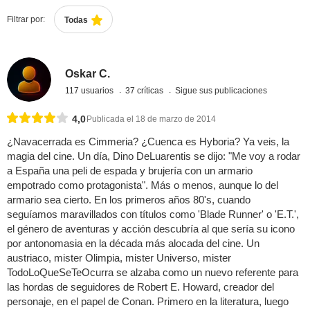
Filtrar por:
Todas
Oskar C.
117 usuarios
37 críticas
Sigue sus publicaciones
4,0
Publicada el 18 de marzo de 2014
¿Navacerrada es Cimmeria? ¿Cuenca es Hyboria? Ya veis, la
magia del cine. Un día, Dino DeLuarentis se dijo: "Me voy a rodar
a España una peli de espada y brujería con un armario
empotrado como protagonista". Más o menos, aunque lo del
armario sea cierto. En los primeros años 80's, cuando
seguíamos maravillados con títulos como 'Blade Runner' o 'E.T.',
el género de aventuras y acción descubría al que sería su icono
por antonomasia en la década más alocada del cine. Un
austriaco, mister Olimpia, mister Universo, mister
TodoLoQueSeTeOcurra se alzaba como un nuevo referente para
las hordas de seguidores de Robert E. Howard, creador del
personaje, en el papel de Conan. Primero en la literatura, luego