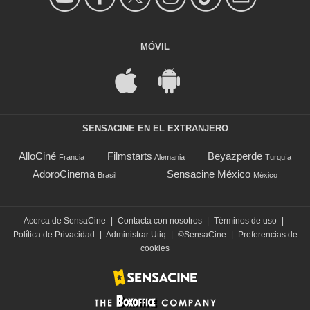
MÓVIL
SENSACINE EN EL EXTRANJERO
AlloCiné
Filmstarts
Beyazperde
Francia
Alemania
Turquía
AdoroCinema
Sensacine México
Brasil
México
Acerca de SensaCine
|
Contacta con nosotros
|
Términos de uso
|
Política de Privacidad
|
Administrar Utiq
|
©SensaCine
|
Preferencias de
cookies