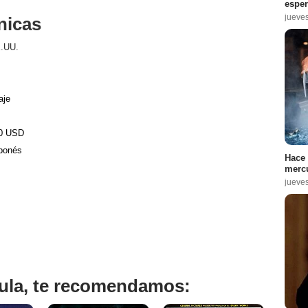
espe
jueve
nicas
.UU.
aje
00 USD
aponés
Hace 
mercu
jueve
ícula, te recomendamos: