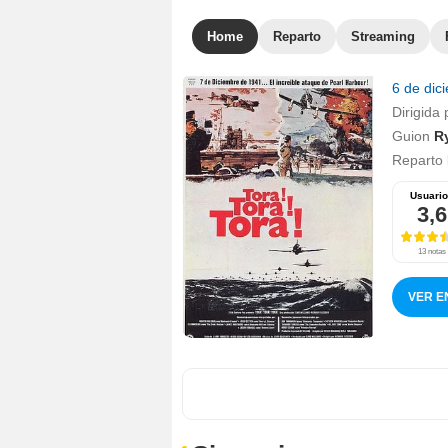
Home
Reparto
Streaming
6 de dic
Dirigida 
Guion
R
Reparto
Usuari
3,6
13 notas
VER E