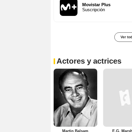
Movistar Plus
Suscripción
Ver to
Actores y actrices
Martin Balsam
E.G. Marsh