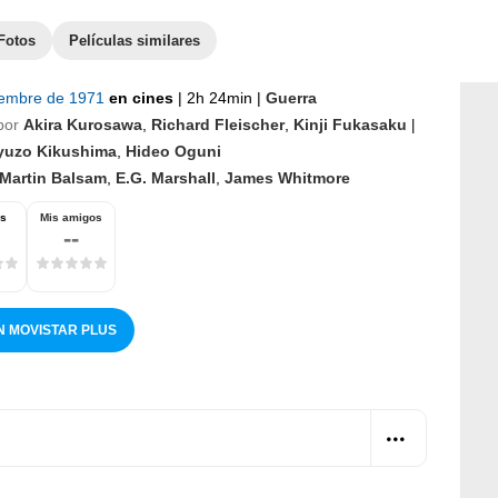
Fotos
Películas similares
iembre de 1971
en cines
|
2h 24min
|
Guerra
por
Akira Kurosawa
,
Richard Fleischer
,
Kinji Fukasaku
|
yuzo Kikushima
,
Hideo Oguni
Martin Balsam
,
E.G. Marshall
,
James Whitmore
os
Mis amigos
--
N MOVISTAR PLUS