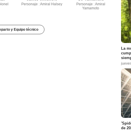
olonel
Personaje : Amiral Halsey
Personaje : Amiral
Yamamoto
parto y Equipo técnico
La mu
cumpl
siemp
jueve
'Spid
de 20