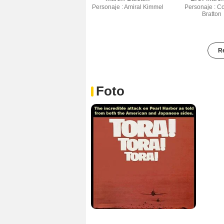
Personaje : Amiral Kimmel
Personaje : C
Bratton
Re
Foto