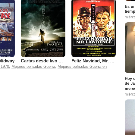
Es un
tiemp
miérc
 Midway
Cartas desde Iwo Jima
Feliz Navidad, Mr. Lawrence
 1970
,
Mejores películas Guerra
,
Mejores películas Guerra en
Hoy e
de Ja
merec
miérc