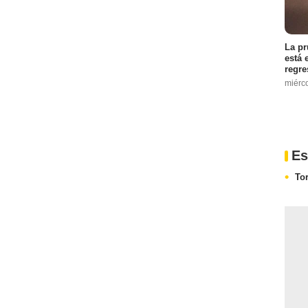
La pr
está 
regre
miérc
Es
Tor