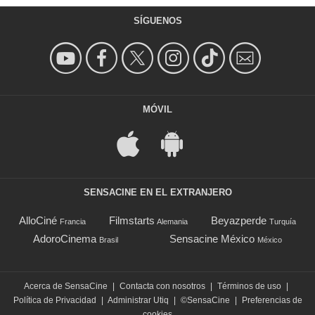
SÍGUENOS
MÓVIL
SENSACINE EN EL EXTRANJERO
AlloCiné
Filmstarts
Beyazperde
Francia
Alemania
Turquía
AdoroCinema
Sensacine México
Brasil
México
Acerca de SensaCine
|
Contacta con nosotros
|
Términos de uso
|
Política de Privacidad
|
Administrar Utiq
|
©SensaCine
|
Preferencias de
cookies