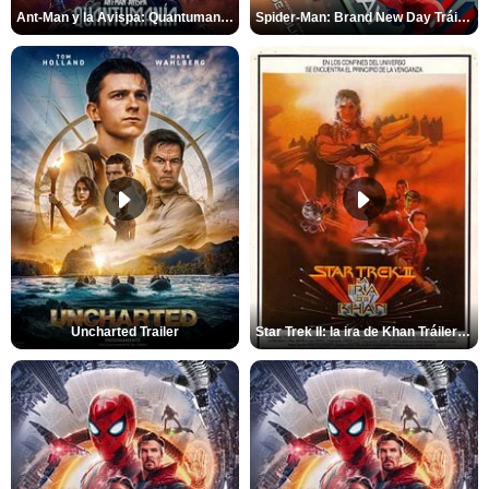
Ant-Man y la Avispa: Quantumanía Tráiler (2)
Spider-Man: Brand New Day Tráiler (3)
Uncharted Trailer
Star Trek II: la ira de Khan Tráiler VO