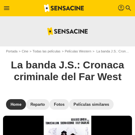
profil
menu
search
Portada
Cine
Todas las películas
Películas Western
La banda J.S.: Cronaca criminale del Far West
La banda J.S.: Cronaca
criminale del Far West
Home
Reparto
Fotos
Películas similares