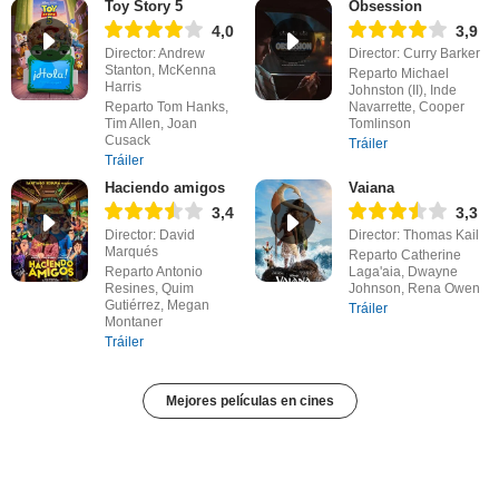
Toy Story 5
Obsession
4,0
3,9
Director: Andrew
Director: Curry Barker
Stanton, McKenna
Reparto Michael
Harris
Johnston (II), Inde
Reparto Tom Hanks,
Navarrette, Cooper
Tim Allen, Joan
Tomlinson
Cusack
Tráiler
Tráiler
Haciendo amigos
Vaiana
3,4
3,3
Director: David
Director: Thomas Kail
Marqués
Reparto Catherine
Reparto Antonio
Laga'aia, Dwayne
Resines, Quim
Johnson, Rena Owen
Gutiérrez, Megan
Tráiler
Montaner
Tráiler
Mejores películas en cines