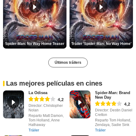
Spider-Man: No Way Home Teaser
Tráiler 'Spider-Man: No Way Home'
Últimos tráilers
Las mejores películas en cines
La Odisea
Spider-Man: Brand
New Day
4,2
4,2
Director: Christopher
Nolan
Director: Destin Daniel
Cretton
Reparto Matt Damon,
Tom Holland, Anne
Reparto Tom Holland,
Hathaway
Zendaya, Sadie Sink
Tráiler
Tráiler