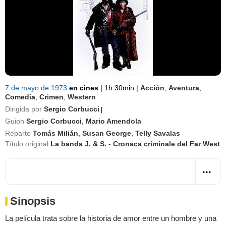
7 de mayo de 1973
en cines
|
1h 30min
|
Acción
,
Aventura
,
Comedia
,
Crimen
,
Western
Dirigida por
Sergio Corbucci
|
Guion
Sergio Corbucci
,
Mario Amendola
Reparto
Tomás Milián
,
Susan George
,
Telly Savalas
Título original
La banda J. & S. - Cronaca criminale del Far West
Sinopsis
La película trata sobre la historia de amor entre un hombre y una