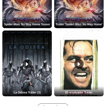
Spider-Man: No Way Home Teaser
Tráiler 'Spider-Man: No Way Home'
La Odisea Tráiler (3)
El resplandor Tráiler