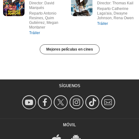
Director: David
Director: Thomas Kail
Marqués
Reparto Catherine
Reparto Antonio
Laga'aia, Dwayne
Resines, Quim
Johnson, Rena Owen
Gutiérrez, Megan
Tráiler
Montaner
Tráiler
Mejores películas en cines
SÍGUENOS
MÓVIL