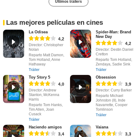
Últimos tráilers
Las mejores películas en cines
La Odisea
Spider-Man: Brand
New Day
4,2
4,2
Director: Christopher
Nolan
Director: Destin Daniel
Cretton
Reparto Matt Damon,
Tom Holland, Anne
Reparto Tom Holland,
Hathaway
Zendaya, Sadie Sink
Tráiler
Tráiler
Toy Story 5
Obsession
4,0
3,9
Director: Andrew
Director: Curry Barker
Stanton, McKenna
Reparto Michael
Harris
Johnston (II), Inde
Reparto Tom Hanks,
Navarrette, Cooper
Tim Allen, Joan
Tomlinson
Cusack
Tráiler
Tráiler
Haciendo amigos
Vaiana
3,4
3,3