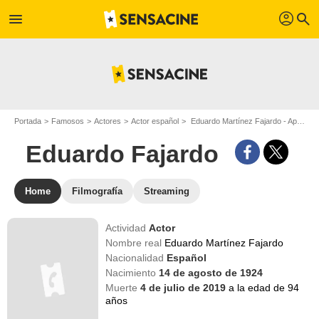
profil
menu
search
Portada
Famosos
Actores
Actor español
Eduardo Martínez Fajardo - Apodo : Eduardo Fajardo
Eduardo Fajardo
Home
Filmografía
Streaming
Actividad
Actor
Nombre real
Eduardo Martínez Fajardo
Nacionalidad
Español
Nacimiento
14 de agosto de 1924
Muerte
4 de julio de 2019
a la edad de 94
años