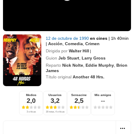
12 de octubre de 1990
en cines
|
1h 40min
|
Acción
,
Comedia
,
Crimen
Dirigida por
Walter Hill
|
Guion
Jeb Stuart
,
Larry Gross
Reparto
Nick Nolte
,
Eddie Murphy
,
Brion
James
Título original
Another 48 Hrs.
Medios
Usuarios
Sensacine
Mis amigos
2,0
3,2
2,5
--
3 críticas
18 notas, 4 críticas