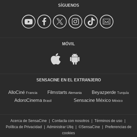
SÍGUENOS
MÓVIL
SENSACINE EN EL EXTRANJERO
AlloCiné
Filmstarts
Beyazperde
Francia
Alemania
Turquía
AdoroCinema
Sensacine México
Brasil
México
Acerca de SensaCine
|
Contacta con nosotros
|
Términos de uso
|
Política de Privacidad
|
Administrar Utiq
|
©SensaCine
|
Preferencias de
cookies