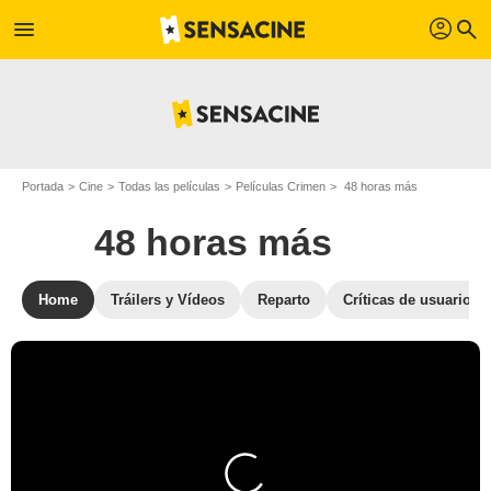
profil
menu
search
Portada
Cine
Todas las películas
Películas Crimen
48 horas más
48 horas más
Home
Tráilers y Vídeos
Reparto
Críticas de usuarios