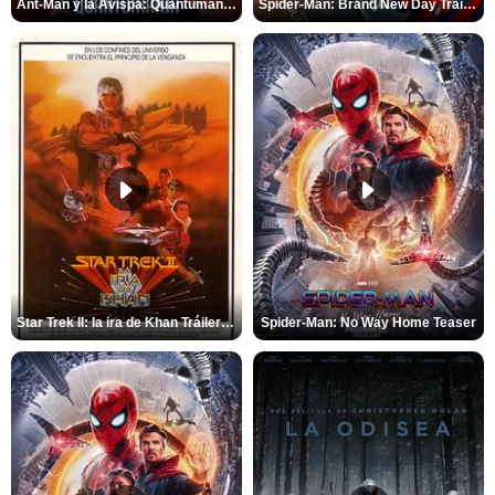
Ant-Man y la Avispa: Quantumanía Tráiler (2)
Spider-Man: Brand New Day Tráiler (3)
Star Trek II: la ira de Khan Tráiler VO
Spider-Man: No Way Home Teaser