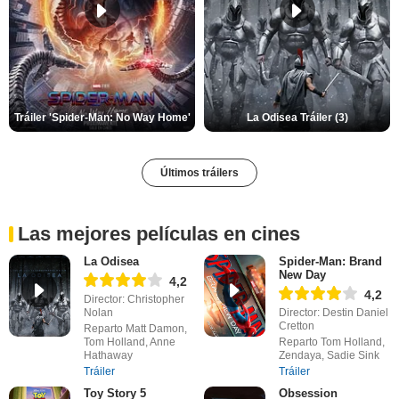
Tráiler 'Spider-Man: No Way Home'
La Odisea Tráiler (3)
Últimos tráilers
Las mejores películas en cines
La Odisea
Spider-Man: Brand
New Day
4,2
4,2
Director: Christopher
Nolan
Director: Destin Daniel
Cretton
Reparto Matt Damon,
Tom Holland, Anne
Reparto Tom Holland,
Hathaway
Zendaya, Sadie Sink
Tráiler
Tráiler
Toy Story 5
Obsession