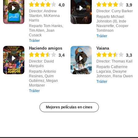
4,0
3,9
Director: Andrew
Director: Curry Barker
Stanton, McKenna
Reparto Michael
Harris
Johnston (II), Inde
Reparto Tom Hanks,
Navarrette, Cooper
Tim Allen, Joan
Tomlinson
Cusack
Tráiler
Tráiler
Haciendo amigos
Vaiana
3,4
3,3
Director: David
Director: Thomas Kail
Marqués
Reparto Catherine
Reparto Antonio
Laga'aia, Dwayne
Resines, Quim
Johnson, Rena Owen
Gutiérrez, Megan
Tráiler
Montaner
Tráiler
Mejores películas en cines