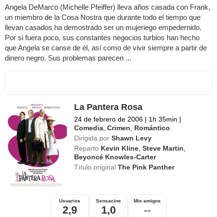
Angela DeMarco (Michelle Pfeiffer) lleva años casada con Frank,
un miembro de la Cosa Nostra que durante todo el tiempo que
llevan casados ha demostrado ser un mujeriego empedernido.
Por si fuera poco, sus constantes negocios turbios han hecho
que Angela se canse de él, así como de vivir siempre a partir de
dinero negro. Sus problemas parecen ...
La Pantera Rosa
24 de febrero de 2006
|
1h 35min
|
Comedia
,
Crimen
,
Romántico
Dirigida por
Shawn Levy
Reparto
Kevin Kline
,
Steve Martin
,
Beyoncé Knowles-Carter
Título original
The Pink Panther
Usuarios
Sensacine
Mis amigos
2,9
1,0
--