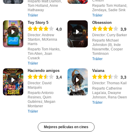
Cretton
Reparto Matt Damon,
Tom Holland, Anne
Reparto Tom Holland,
Hathaway
Zendaya, Sadie Sink
Tráiler
Tráiler
Toy Story 5
Obsession
4,0
3,9
Director: Andrew
Director: Curry Barker
Stanton, McKenna
Reparto Michael
Harris
Johnston (II), Inde
Reparto Tom Hanks,
Navarrette, Cooper
Tim Allen, Joan
Tomlinson
Cusack
Tráiler
Tráiler
Haciendo amigos
Vaiana
3,4
3,3
Director: David
Director: Thomas Kail
Marqués
Reparto Catherine
Reparto Antonio
Laga'aia, Dwayne
Resines, Quim
Johnson, Rena Owen
Gutiérrez, Megan
Tráiler
Montaner
Tráiler
Mejores películas en cines