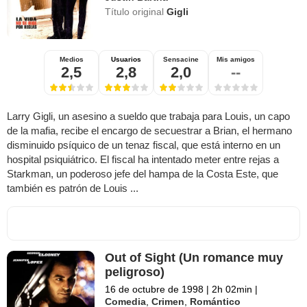
Título original
Gigli
Medios
Usuarios
Sensacine
Mis amigos
2,5
2,8
2,0
--
Larry Gigli, un asesino a sueldo que trabaja para Louis, un capo
de la mafia, recibe el encargo de secuestrar a Brian, el hermano
disminuido psíquico de un tenaz fiscal, que está interno en un
hospital psiquiátrico. El fiscal ha intentado meter entre rejas a
Starkman, un poderoso jefe del hampa de la Costa Este, que
también es patrón de Louis ...
Out of Sight (Un romance muy
peligroso)
16 de octubre de 1998
|
2h 02min
|
Comedia
,
Crimen
,
Romántico