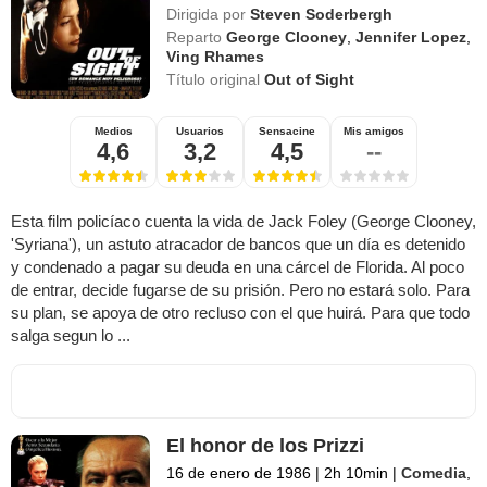
Dirigida por
Steven Soderbergh
Reparto
George Clooney
,
Jennifer Lopez
,
Ving Rhames
Título original
Out of Sight
Medios
Usuarios
Sensacine
Mis amigos
4,6
3,2
4,5
--
Esta film policíaco cuenta la vida de Jack Foley (George Clooney,
'Syriana'), un astuto atracador de bancos que un día es detenido
y condenado a pagar su deuda en una cárcel de Florida. Al poco
de entrar, decide fugarse de su prisión. Pero no estará solo. Para
su plan, se apoya de otro recluso con el que huirá. Para que todo
salga segun lo ...
El honor de los Prizzi
16 de enero de 1986
|
2h 10min
|
Comedia
,