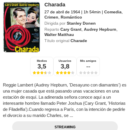
Charada
27 de abril de 1964
|
1h 54min
|
Comedia
,
Crimen
,
Romántico
Dirigida por
Stanley Donen
Reparto
Cary Grant
,
Audrey Hepburn
,
Walter Matthau
Título original
Charade
Medios
Usuarios
Mis amigos
3,5
3,8
--
Reggie Lambert (Audrey Hepburn, 'Desayuno con diamantes') es
una mujer casada que está pasando unas vacaciones en una
estación de esquí. La adinerada señora conoce aquí a un
interesante hombre llamado Peter Joshua (Cary Grant, 'Historias
de Filadelfia').Cuando regresa a París, con la intención de pedirle
el divorcio a su marido Charles, se ...
STREAMING