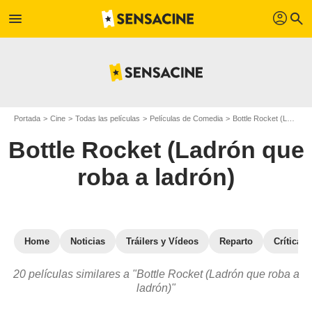
profil
menu
search
Portada
Cine
Todas las películas
Películas de Comedia
Bottle Rocket (Ladrón que roba a ladrón)
Bottle Rocket (Ladrón que
roba a ladrón)
Home
Noticias
Tráilers y Vídeos
Reparto
Crítica 
20 películas similares a "Bottle Rocket (Ladrón que roba a
ladrón)"