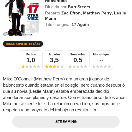
Romántico
Dirigida por
Burr Steers
Reparto
Zac Efron
,
Matthew Perry
,
Leslie
Mann
Título original
17 Again
a partir de 10 años
Medios
Usuarios
Sensacine
Mis amigos
1,0
3,5
0,5
--
Mike O'Connell (Matthew Perry) era un gran jugador de
baloncesto cuando estaba en el colegio, pero cuando descubrió
que su novia (Leslie Mann) estaba embarazada decidió
abandonar sus planes y casarse. Con el transcurso de los años,
Mike no se siente feliz. La relación no va bien, sus hijos no le
respetan y un proyecto del trabajo no resulta. Un ...
STREAMING