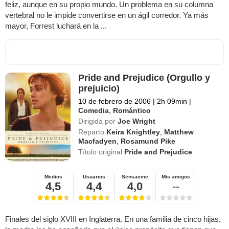
feliz, aunque en su propio mundo. Un problema en su columna
vertebral no le impide convertirse en un ágil corredor. Ya más
mayor, Forrest luchará en la ...
Pride and Prejudice (Orgullo y
prejuicio)
10 de febrero de 2006
|
2h 09min
|
Comedia
,
Romántico
Dirigida por
Joe Wright
Reparto
Keira Knightley
,
Matthew
Macfadyen
,
Rosamund Pike
Título original
Pride and Prejudice
Medios
Usuarios
Sensacine
Mis amigos
4,5
4,4
4,0
--
Finales del siglo XVIII en Inglaterra. En una familia de cinco hijas,