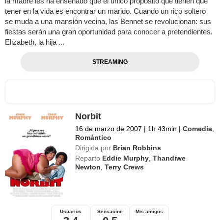
la madre les ha enseñado que el único propósito que tienen que
tener en la vida es encontrar un marido. Cuando un rico soltero
se muda a una mansión vecina, las Bennet se revolucionan: sus
fiestas serán una gran oportunidad para conocer a pretendientes.
Elizabeth, la hija ...
STREAMING
Norbit
16 de marzo de 2007
|
1h 43min
|
Comedia
,
Romántico
Dirigida por
Brian Robbins
Reparto
Eddie Murphy
,
Thandiwe
Newton
,
Terry Crews
Usuarios
Sensacine
Mis amigos