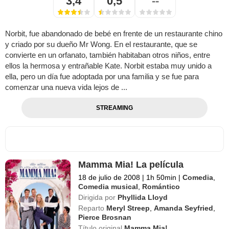
3,4
0,5
--
Norbit, fue abandonado de bebé en frente de un restaurante chino
y criado por su dueño Mr Wong. En el restaurante, que se
convierte en un orfanato, también habitaban otros niños, entre
ellos la hermosa y entrañable Kate. Norbit estaba muy unido a
ella, pero un día fue adoptada por una familia y se fue para
comenzar una nueva vida lejos de ...
STREAMING
Mamma Mia! La película
18 de julio de 2008
|
1h 50min
|
Comedia
,
Comedia musical
,
Romántico
Dirigida por
Phyllida Lloyd
Reparto
Meryl Streep
,
Amanda Seyfried
,
Pierce Brosnan
Título original
Mamma Mia!