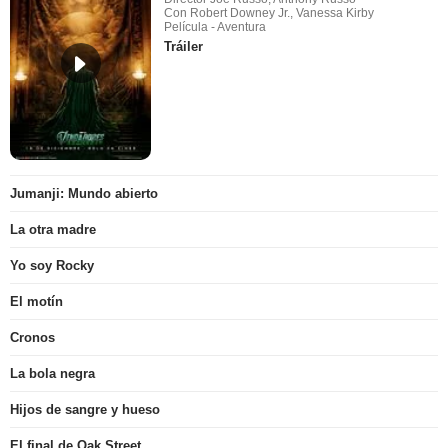
Con Robert Downey Jr., Vanessa Kirby
Película - Aventura
Tráiler
Jumanji: Mundo abierto
La otra madre
Yo soy Rocky
El motín
Cronos
La bola negra
Hijos de sangre y hueso
El final de Oak Street