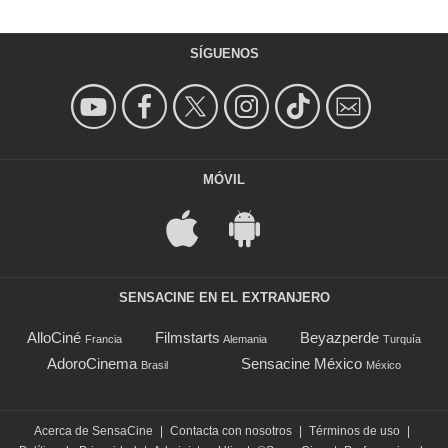
SÍGUENOS
MÓVIL
SENSACINE EN EL EXTRANJERO
AlloCiné
Filmstarts
Beyazperde
Francia
Alemania
Turquía
AdoroCinema
Sensacine México
Brasil
México
Acerca de SensaCine
|
Contacta con nosotros
|
Términos de uso
|