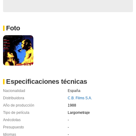
Foto
Especificaciones técnicas
Nacionalidad
España
Distribuidora
C.B. Films S.A.
Año de producción
1988
Tipo de película
Largometraje
Anécdotas
-
Presupuesto
-
Idiomas
-