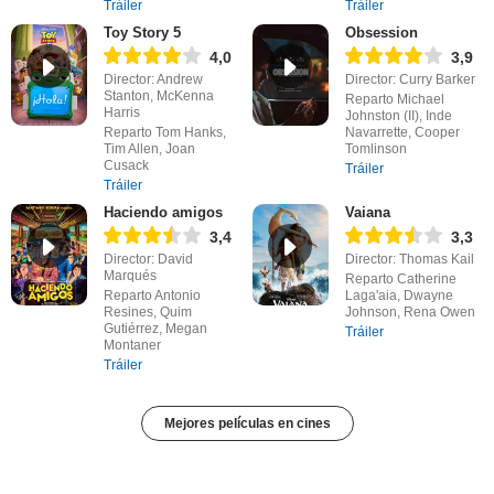
Tráiler
Tráiler
Toy Story 5
Obsession
4,0
3,9
Director: Andrew
Director: Curry Barker
Stanton, McKenna
Reparto Michael
Harris
Johnston (II), Inde
Reparto Tom Hanks,
Navarrette, Cooper
Tim Allen, Joan
Tomlinson
Cusack
Tráiler
Tráiler
Haciendo amigos
Vaiana
3,4
3,3
Director: David
Director: Thomas Kail
Marqués
Reparto Catherine
Reparto Antonio
Laga'aia, Dwayne
Resines, Quim
Johnson, Rena Owen
Gutiérrez, Megan
Tráiler
Montaner
Tráiler
Mejores películas en cines