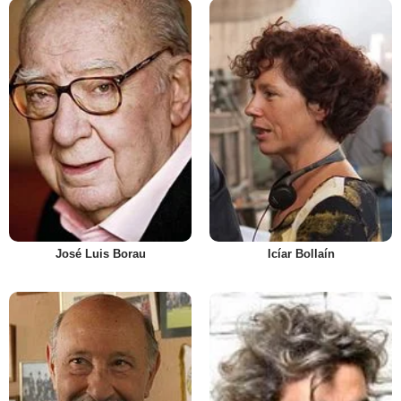
José Luis Borau
Icíar Bollaín