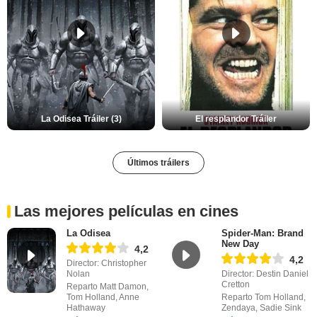
La Odisea Tráiler (3)
El resplandor Tráiler
Últimos tráilers
Las mejores películas en cines
La Odisea
Spider-Man: Brand
New Day
4,2
4,2
Director: Christopher
Nolan
Director: Destin Daniel
Cretton
Reparto Matt Damon,
Tom Holland, Anne
Reparto Tom Holland,
Hathaway
Zendaya, Sadie Sink