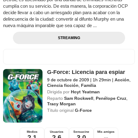
cumplía con su servicio. De esta manera, la corporación OCP
decide llevar a cabo un arriesgado plan para acabar con la
delincuencia de la ciudad: convertir al difunto Murphy en una
nueva máquina imparable que sea capaz de ...
STREAMING
G-Force: Licencia para espiar
9 de octubre de 2009
|
1h 29min
|
Acción
,
Ciencia ficción
,
Familia
Dirigida por
Hoyt Yeatman
Reparto
Sam Rockwell
,
Penélope Cruz
,
Tracy Morgan
Título original
G-Force
Medios
Usuarios
Sensacine
Mis amigos
2,1
2,6
3,0
--