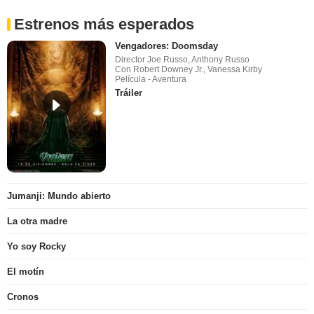
Estrenos más esperados
Vengadores: Doomsday
Director Joe Russo, Anthony Russo
Con Robert Downey Jr., Vanessa Kirby
Película - Aventura
Tráiler
Jumanji: Mundo abierto
La otra madre
Yo soy Rocky
El motín
Cronos