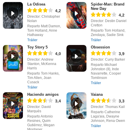
La Odisea
Spider-Man: Brand
New Day
4,2
4,2
Director: Christopher
Nolan
Director: Destin Daniel
Cretton
Reparto Matt Damon,
Tom Holland, Anne
Reparto Tom Holland,
Hathaway
Zendaya, Sadie Sink
Tráiler
Tráiler
Toy Story 5
Obsession
4,0
3,9
Director: Andrew
Director: Curry Barker
Stanton, McKenna
Reparto Michael
Harris
Johnston (II), Inde
Reparto Tom Hanks,
Navarrette, Cooper
Tim Allen, Joan
Tomlinson
Cusack
Tráiler
Tráiler
Haciendo amigos
Vaiana
3,4
3,3
Director: David
Director: Thomas Kail
Marqués
Reparto Catherine
Reparto Antonio
Laga'aia, Dwayne
Resines, Quim
Johnson, Rena Owen
Gutiérrez, Megan
Tráiler
Montaner