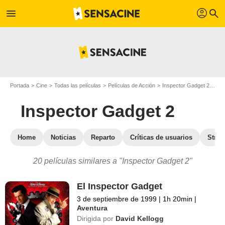
profil
menu
search
Portada
Cine
Todas las películas
Películas de Acción
Inspector Gadget 2
Pel
Inspector Gadget 2
Home
Noticias
Reparto
Críticas de usuarios
Stre
20 películas similares a "Inspector Gadget 2"
El Inspector Gadget
3 de septiembre de 1999
|
1h 20min
|
Aventura
Dirigida por
David Kellogg