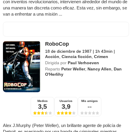
con inventos revolucionarios, intervienen alrededor del mundo de
una manera tan discreta como eficaz. Esta vez, sin embargo, se
van a enfrentar a una misión ...
RoboCop
18 de diciembre de 1987
|
1h 43min
|
Acción
,
Ciencia ficción
,
Crimen
Dirigida por
Paul Verhoeven
Reparto
Peter Weller
,
Nancy Allen
,
Dan
O'Herlihy
Medios
Usuarios
Mis amigos
3,5
3,9
--
Alex J.Murphy (Peter Weller), un brillante agente de policía de
Detroit, es asesinado por una banda de criminales mientras