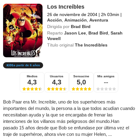
Los Increíbles
26 de noviembre de 2004
|
2h 03min
|
Acción
,
Animación
,
Aventura
Dirigida por
Brad Bird
Reparto
Jason Lee
,
Brad Bird
,
Sarah
Vowell
Título original
The Incredibles
a partir de 6 años
Medios
Usuarios
Sensacine
Mis amigos
4,3
4,3
5,0
--
Bob Paar era Mr. Increíble, uno de los superhéroes más
importantes del mundo, la persona a la que todos acudían cuando
necesitaban ayuda y la que se encargaba de frenar las
intenciones de los villanos más peligrosos del mundo.Han
pasado 15 años desde que Bob se enfundase por última vez el
traje de superhéroe, ahora vive con su mujer Helen, ...