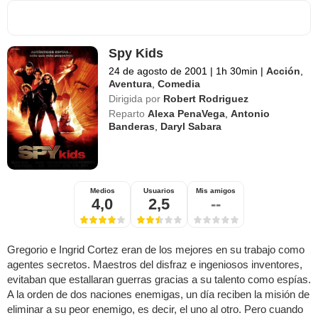
Spy Kids
24 de agosto de 2001
|
1h 30min
|
Acción
,
Aventura
,
Comedia
Dirigida por
Robert Rodriguez
Reparto
Alexa PenaVega
,
Antonio
Banderas
,
Daryl Sabara
Medios
Usuarios
Mis amigos
4,0
2,5
--
Gregorio e Ingrid Cortez eran de los mejores en su trabajo como
agentes secretos. Maestros del disfraz e ingeniosos inventores,
evitaban que estallaran guerras gracias a su talento como espías.
A la orden de dos naciones enemigas, un día reciben la misión de
eliminar a su peor enemigo, es decir, el uno al otro. Pero cuando