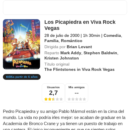
Los Picapiedra en Viva Rock
Vegas
28 de julio de 2000
|
1h 30min
|
Comedia
,
Familia
,
Romántico
Dirigida por
Brian Levant
Reparto
Mark Addy
,
Stephen Baldwin
,
Kristen Johnston
Título original
The Flintstones in Viva Rock Vegas
a partir de 6 años
Usuarios
Mis amigos
2,7
--
Pedro Picapiedra y su amigo Pablo Mármol están en la cima del
mundo. La vida no podría irles mejor: se acaban de graduar en la
Academia de Bronco Crane y ya tienen un puesto de trabajo en
una cantera. El único inconveniente es que se sienten solos,