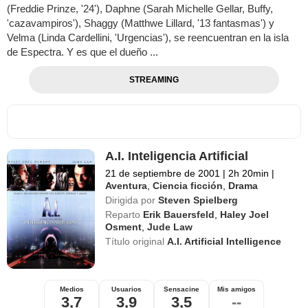
(Freddie Prinze, '24'), Daphne (Sarah Michelle Gellar, Buffy,
'cazavampiros'), Shaggy (Matthwe Lillard, '13 fantasmas') y
Velma (Linda Cardellini, 'Urgencias'), se reencuentran en la isla
de Espectra. Y es que el dueño ...
STREAMING
A.I. Inteligencia Artificial
21 de septiembre de 2001
|
2h 20min
|
Aventura
,
Ciencia ficción
,
Drama
Dirigida por
Steven Spielberg
Reparto
Erik Bauersfeld
,
Haley Joel
Osment
,
Jude Law
Título original
A.I. Artificial Intelligence
Medios
Usuarios
Sensacine
Mis amigos
3,7
3,9
3,5
--