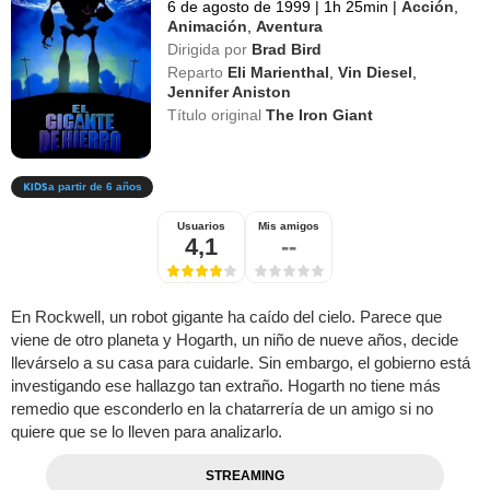
6 de agosto de 1999
|
1h 25min
|
Acción
,
Animación
,
Aventura
Dirigida por
Brad Bird
Reparto
Eli Marienthal
,
Vin Diesel
,
Jennifer Aniston
Título original
The Iron Giant
a partir de 6 años
Usuarios
Mis amigos
4,1
--
En Rockwell, un robot gigante ha caído del cielo. Parece que
viene de otro planeta y Hogarth, un niño de nueve años, decide
llevárselo a su casa para cuidarle. Sin embargo, el gobierno está
investigando ese hallazgo tan extraño. Hogarth no tiene más
remedio que esconderlo en la chatarrería de un amigo si no
quiere que se lo lleven para analizarlo.
STREAMING