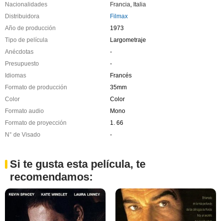
Nacionalidades
Francia
,
Italia
Distribuidora
Filmax
Año de producción
1973
Tipo de película
Largometraje
Anécdotas
-
Presupuesto
-
Idiomas
Francés
Formato de producción
35mm
Color
Color
Formato audio
Mono
Formato de proyección
1. 66
N° de Visado
-
Si te gusta esta película, te
recomendamos: