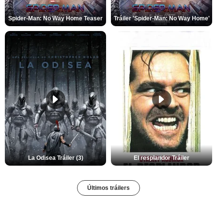
Spider-Man: No Way Home Teaser
Tráiler 'Spider-Man: No Way Home'
La Odisea Tráiler (3)
El resplandor Tráiler
Últimos tráilers