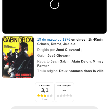
19 de marzo de 1976
en cines
|
1h 40min
|
Crimen
,
Drama
,
Judicial
Dirigida por
José Giovanni
|
Guion
José Giovanni
Reparto
Jean Gabin
,
Alain Delon
,
Mimsy
Farmer
Título original
Deux hommes dans la ville
Usuarios
Mis amigos
3,1
--
1 nota