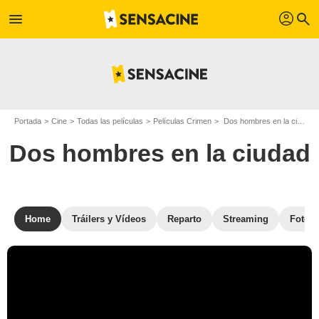
profil
menu
search
Portada
Cine
Todas las películas
Películas Crimen
Dos hombres en la ciudad
Dos hombres en la ciudad
Home
Tráilers y Vídeos
Reparto
Streaming
Fotos