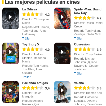
Las mejores películas en cines
La Odisea
Spider-Man: Brand
New Day
4,2
4,2
Director: Christopher
Nolan
Director: Destin Daniel
Cretton
Reparto Matt Damon,
Tom Holland, Anne
Reparto Tom Holland,
Hathaway
Zendaya, Sadie Sink
Tráiler
Tráiler
Toy Story 5
Obsession
4,0
3,9
Director: Andrew
Director: Curry Barker
Stanton, McKenna
Reparto Michael
Harris
Johnston (II), Inde
Reparto Tom Hanks,
Navarrette, Cooper
Tim Allen, Joan
Tomlinson
Cusack
Tráiler
Tráiler
Haciendo amigos
Vaiana
3,4
3,3
Director: David
Director: Thomas Kail
Marqués
Reparto Catherine
Reparto Antonio
Laga'aia, Dwayne
Resines, Quim
Johnson, Rena Owen