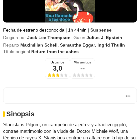
Fecha de estreno desconocida
|
1h 44min
|
Suspense
Dirigida por
Jack Lee Thompson
Guion
Julius J. Epstein
|
Reparto
Maximilian Schell
,
Samantha Eggar
,
Ingrid Thulin
Título original
Return from the ashes
Usuarios
Mis amigos
3,0
--
Sinopsis
Stanislaus Pilgrim, un campeón de ajedrez y atractivo gigoló,
contrae matrimonio con la viuda del Doctor Michele Wolf, una
técnico de rayos X. Stanislaus contrae un affaire con la hija de su