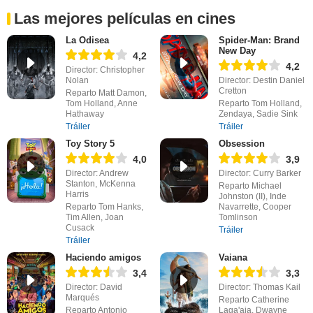
Las mejores películas en cines
La Odisea
Spider-Man: Brand
New Day
4,2
4,2
Director: Christopher
Nolan
Director: Destin Daniel
Cretton
Reparto Matt Damon,
Tom Holland, Anne
Reparto Tom Holland,
Hathaway
Zendaya, Sadie Sink
Tráiler
Tráiler
Toy Story 5
Obsession
4,0
3,9
Director: Andrew
Director: Curry Barker
Stanton, McKenna
Reparto Michael
Harris
Johnston (II), Inde
Reparto Tom Hanks,
Navarrette, Cooper
Tim Allen, Joan
Tomlinson
Cusack
Tráiler
Tráiler
Haciendo amigos
Vaiana
3,4
3,3
Director: David
Director: Thomas Kail
Marqués
Reparto Catherine
Reparto Antonio
Laga'aia, Dwayne