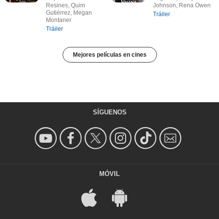
Resines, Quim
Johnson, Rena Owen
Gutiérrez, Megan
Tráiler
Montaner
Tráiler
Mejores películas en cines
SÍGUENOS
MÓVIL