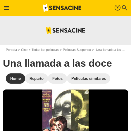
profil
menu
search
Portada
Cine
Todas las películas
Películas Suspense
Una llamada a las doce
Una llamada a las doce
Home
Reparto
Fotos
Películas similares