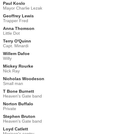
Paul Koslo
Mayor Charlie Lezak
Geoffrey Lewis
Trapper Fred
Anna Thomson
Little Dot
Terry O'Quinn
Capt. Minardi
Willem Dafoe
Willy
Mickey Rourke
Nick Ray
Nicholas Woodeson
Small man
T Bone Burnett
Heaven's Gate band
Norton Buffalo
Private
Stephen Bruton
Heaven's Gate band
Loyd Catlett
Morison's sentry