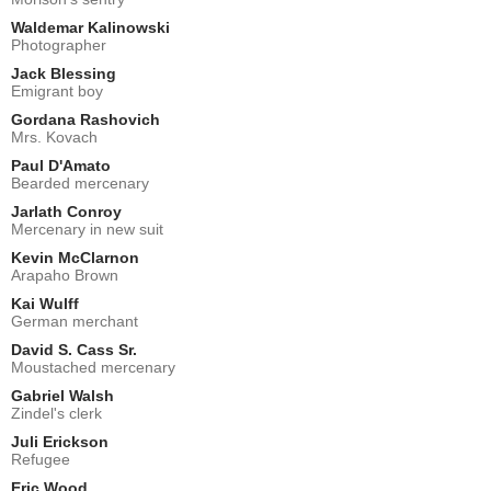
Waldemar Kalinowski
Photographer
Jack Blessing
Emigrant boy
Gordana Rashovich
Mrs. Kovach
Paul D'Amato
Bearded mercenary
Jarlath Conroy
Mercenary in new suit
Kevin McClarnon
Arapaho Brown
Kai Wulff
German merchant
David S. Cass Sr.
Moustached mercenary
Gabriel Walsh
Zindel's clerk
Juli Erickson
Refugee
Eric Wood