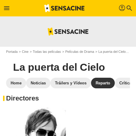
profil
menu
search
Portada
Cine
Todas las películas
Películas de Drama
La puerta del Cielo
Repa
La puerta del Cielo
Home
Noticias
Tráilers y Vídeos
Reparto
Críticas
Directores