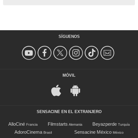
SÍGUENOS
MÓVIL
SENSACINE EN EL EXTRANJERO
AlloCiné
Filmstarts
Beyazperde
Francia
Alemania
Turquía
AdoroCinema
Sensacine México
Brasil
México