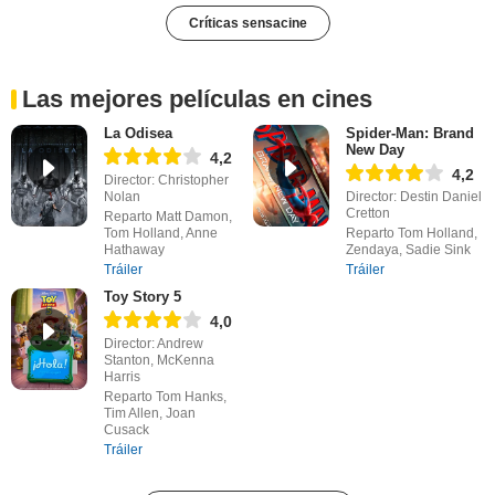
Críticas sensacine
Las mejores películas en cines
La Odisea
Spider-Man: Brand
New Day
4,2
4,2
Director: Christopher
Nolan
Director: Destin Daniel
Cretton
Reparto Matt Damon,
Tom Holland, Anne
Reparto Tom Holland,
Hathaway
Zendaya, Sadie Sink
Tráiler
Tráiler
Toy Story 5
4,0
Director: Andrew
Stanton, McKenna
Harris
Reparto Tom Hanks,
Tim Allen, Joan
Cusack
Tráiler