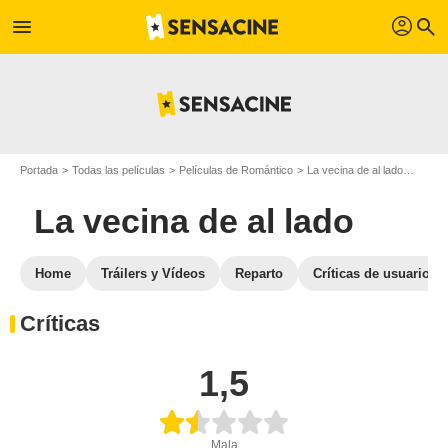
profil
menu
search
Portada
Todas las películas
Películas de Romántico
La vecina de al lado
Crític
La vecina de al lado
Home
Tráilers y Vídeos
Reparto
Críticas de usuarios
Críticas
1,5
Mala