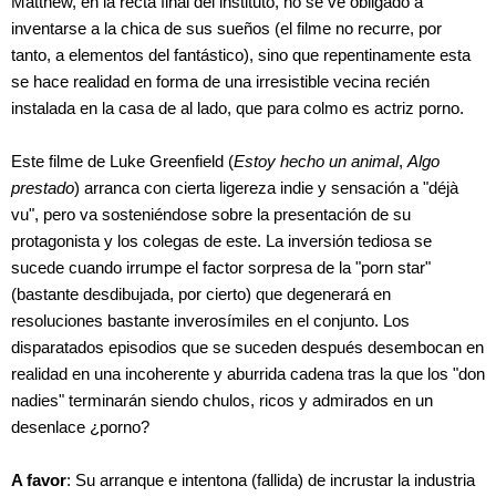
Matthew, en la recta final del instituto, no se ve obligado a
inventarse a la chica de sus sueños (el filme no recurre, por
tanto, a elementos del fantástico), sino que repentinamente esta
se hace realidad en forma de una irresistible vecina recién
instalada en la casa de al lado, que para colmo es actriz porno.
Este filme de Luke Greenfield (
Estoy hecho un animal
,
Algo
prestado
) arranca con cierta ligereza indie y sensación a "déjà
vu", pero va sosteniéndose sobre la presentación de su
protagonista y los colegas de este. La inversión tediosa se
sucede cuando irrumpe el factor sorpresa de la "porn star"
(bastante desdibujada, por cierto) que degenerará en
resoluciones bastante inverosímiles en el conjunto. Los
disparatados episodios que se suceden después desembocan en
realidad en una incoherente y aburrida cadena tras la que los "don
nadies" terminarán siendo chulos, ricos y admirados en un
desenlace ¿porno?
A favor
: Su arranque e intentona (fallida) de incrustar la industria