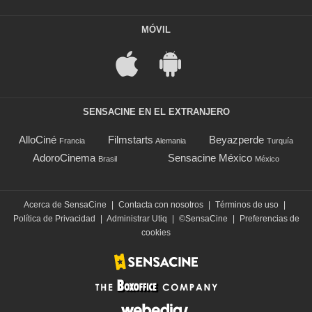
MÓVIL
SENSACINE EN EL EXTRANJERO
AlloCiné
Filmstarts
Beyazperde
Francia
Alemania
Turquía
AdoroCinema
Sensacine México
Brasil
México
Acerca de SensaCine
|
Contacta con nosotros
|
Términos de uso
|
Política de Privacidad
|
Administrar Utiq
|
©SensaCine
|
Preferencias de
cookies