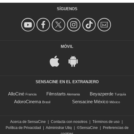
SÍGUENOS
MÓVIL
SENSACINE EN EL EXTRANJERO
AlloCiné
Filmstarts
Beyazperde
Francia
Alemania
Turquía
AdoroCinema
Sensacine México
Brasil
México
Acerca de SensaCine
|
Contacta con nosotros
|
Términos de uso
|
Política de Privacidad
|
Administrar Utiq
|
©SensaCine
|
Preferencias de
cookies