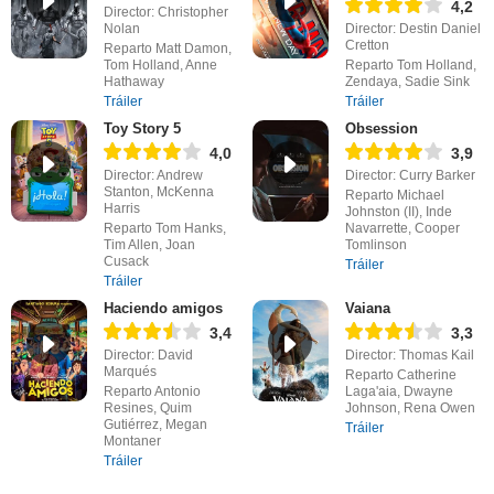
4,2
Director: Christopher
Nolan
Director: Destin Daniel
Cretton
Reparto Matt Damon,
Tom Holland, Anne
Reparto Tom Holland,
Hathaway
Zendaya, Sadie Sink
Tráiler
Tráiler
Toy Story 5
Obsession
4,0
3,9
Director: Andrew
Director: Curry Barker
Stanton, McKenna
Reparto Michael
Harris
Johnston (II), Inde
Reparto Tom Hanks,
Navarrette, Cooper
Tim Allen, Joan
Tomlinson
Cusack
Tráiler
Tráiler
Haciendo amigos
Vaiana
3,4
3,3
Director: David
Director: Thomas Kail
Marqués
Reparto Catherine
Reparto Antonio
Laga'aia, Dwayne
Resines, Quim
Johnson, Rena Owen
Gutiérrez, Megan
Tráiler
Montaner
Tráiler