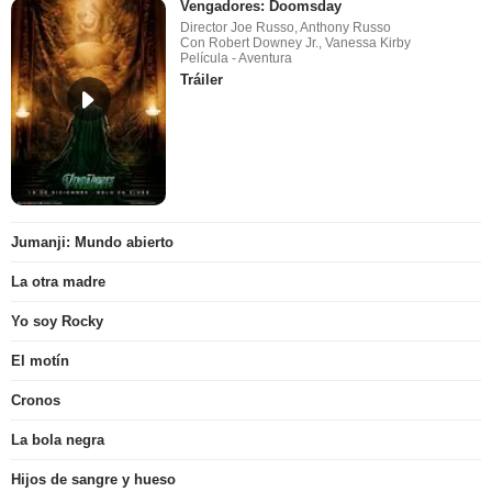
Vengadores: Doomsday
Director Joe Russo, Anthony Russo
Con Robert Downey Jr., Vanessa Kirby
Película - Aventura
Tráiler
Jumanji: Mundo abierto
La otra madre
Yo soy Rocky
El motín
Cronos
La bola negra
Hijos de sangre y hueso