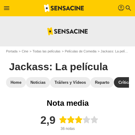
profil
menu
search
Portada
Cine
Todas las películas
Películas de Comedia
Jackass: La película
Jackass: La película
Home
Noticias
Tráilers y Vídeos
Reparto
Críticas
Nota media
2,9
36 notas