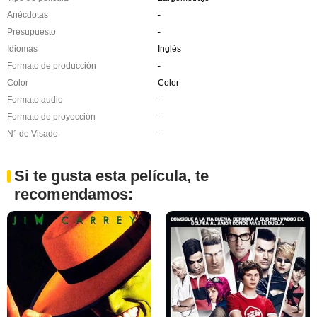
Anécdotas
-
Presupuesto
-
Idiomas
Inglés
Formato de producción
-
Color
Color
Formato audio
-
Formato de proyección
-
N° de Visado
-
Si te gusta esta película, te
recomendamos: