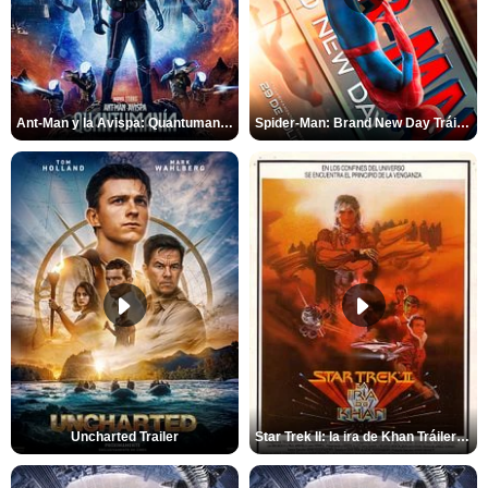
Ant-Man y la Avispa: Quantumanía Tráiler (2)
Spider-Man: Brand New Day Tráiler (3)
Uncharted Trailer
Star Trek II: la ira de Khan Tráiler VO