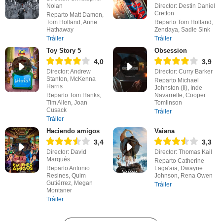
Nolan
Director: Destin Daniel
Cretton
Reparto Matt Damon,
Tom Holland, Anne
Reparto Tom Holland,
Hathaway
Zendaya, Sadie Sink
Tráiler
Tráiler
Toy Story 5
Obsession
4,0
3,9
Director: Andrew
Director: Curry Barker
Stanton, McKenna
Reparto Michael
Harris
Johnston (II), Inde
Reparto Tom Hanks,
Navarrette, Cooper
Tim Allen, Joan
Tomlinson
Cusack
Tráiler
Tráiler
Haciendo amigos
Vaiana
3,4
3,3
Director: David
Director: Thomas Kail
Marqués
Reparto Catherine
Reparto Antonio
Laga'aia, Dwayne
Resines, Quim
Johnson, Rena Owen
Gutiérrez, Megan
Tráiler
Montaner
Tráiler