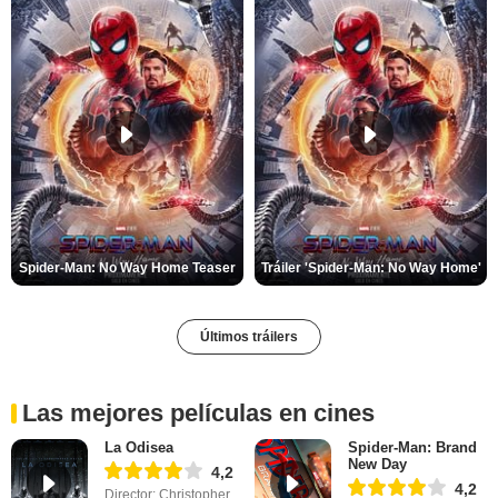
Spider-Man: No Way Home Teaser
Tráiler 'Spider-Man: No Way Home'
Últimos tráilers
Las mejores películas en cines
La Odisea
Spider-Man: Brand
New Day
4,2
4,2
Director: Christopher