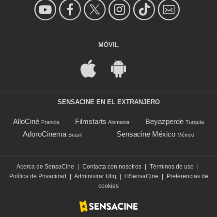
MÓVIL
SENSACINE EN EL EXTRANJERO
AlloCiné
Filmstarts
Beyazperde
Francia
Alemania
Turquía
AdoroCinema
Sensacine México
Brasil
México
Acerca de SensaCine
|
Contacta con nosotros
|
Términos de uso
|
Política de Privacidad
|
Administrar Utiq
|
©SensaCine
|
Preferencias de
cookies