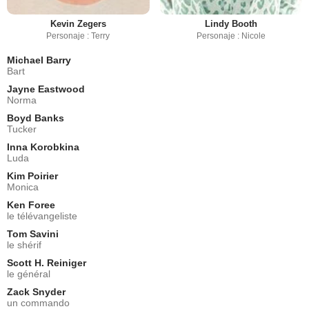
Kevin Zegers
Lindy Booth
Personaje : Terry
Personaje : Nicole
Michael Barry
Bart
Jayne Eastwood
Norma
Boyd Banks
Tucker
Inna Korobkina
Luda
Kim Poirier
Monica
Ken Foree
le télévangeliste
Tom Savini
le shérif
Scott H. Reiniger
le général
Zack Snyder
un commando