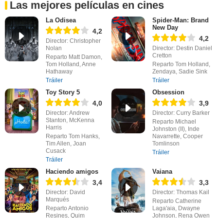
Las mejores películas en cines
La Odisea
Spider-Man: Brand
New Day
4,2
4,2
Director: Christopher
Nolan
Director: Destin Daniel
Cretton
Reparto Matt Damon,
Tom Holland, Anne
Reparto Tom Holland,
Hathaway
Zendaya, Sadie Sink
Tráiler
Tráiler
Toy Story 5
Obsession
4,0
3,9
Director: Andrew
Director: Curry Barker
Stanton, McKenna
Reparto Michael
Harris
Johnston (II), Inde
Reparto Tom Hanks,
Navarrette, Cooper
Tim Allen, Joan
Tomlinson
Cusack
Tráiler
Tráiler
Haciendo amigos
Vaiana
3,4
3,3
Director: David
Director: Thomas Kail
Marqués
Reparto Catherine
Reparto Antonio
Laga'aia, Dwayne
Resines, Quim
Johnson, Rena Owen