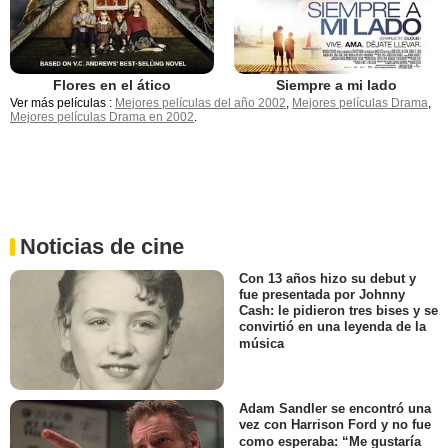
Flores en el ático
Siempre a mi lado
Ver más películas :
Mejores películas del año 2002
,
Mejores películas Drama
,
Mejores películas Drama en 2002
.
Noticias de cine
Con 13 años hizo su debut y
fue presentada por Johnny
Cash: le pidieron tres bises y se
convirtió en una leyenda de la
música
Adam Sandler se encontró una
vez con Harrison Ford y no fue
como esperaba: “Me gustaría