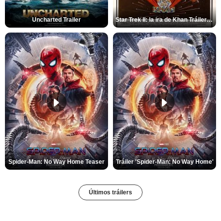
Uncharted Trailer
Star Trek II: la ira de Khan Tráiler VO
Spider-Man: No Way Home Teaser
Tráiler 'Spider-Man: No Way Home'
Últimos tráilers