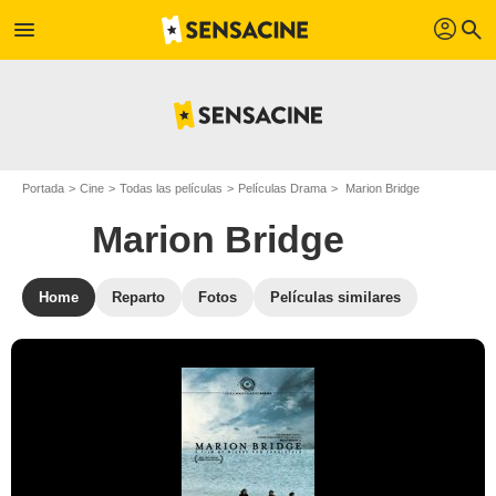
profil
menu
search
Portada
Cine
Todas las películas
Películas Drama
Marion Bridge
Marion Bridge
Home
Reparto
Fotos
Películas similares