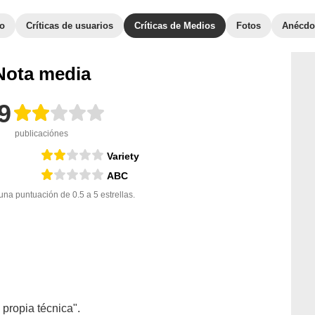
to
Críticas de usuarios
Críticas de Medios
Fotos
Anécdo
Nota media
9
publicaciónes
Variety
ABC
a puntuación de 0.5 a 5 estrellas.
 propia técnica".