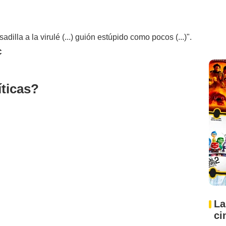
adilla a la virulé (...) guión estúpido como pocos (...)".
C
íticas?
La
ci