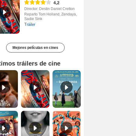
4,2
Director: Destin Daniel Cretton
Reparto Tom Holland, Zendaya,
Sadie Sink
Tráiler
Mejores películas en cines
timos tráilers de cine
Mala Bèstia Tráiler VOSE
Spider-Man: Brand New Day Tráiler (3)
La última ronda en Venecia Tráiler VOSE
Tres de más Tráiler
El mensaje Tráiler
Apuntes para una ficción consentida Tráiler