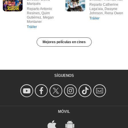
Marqués
Reparto Catherine
Reparto Antonio
Laga'aia, Dwayne
Resines, Quim
Johnson, Rena Owen
Gutiérrez, Megan
Tráiler
Montaner
Tráiler
Mejores películas en cines
SÍGUENOS
MÓVIL