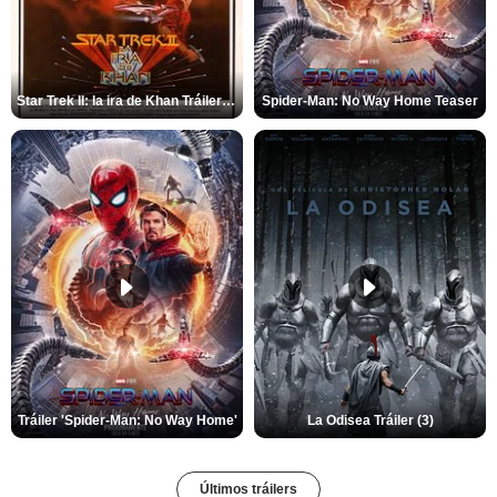
Star Trek II: la ira de Khan Tráiler VO
Spider-Man: No Way Home Teaser
Tráiler 'Spider-Man: No Way Home'
La Odisea Tráiler (3)
Últimos tráilers