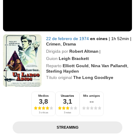
22 de febrero de 1974
en cines
|
1h 52min
|
Crimen
,
Drama
Dirigida por
Robert Altman
|
Guion
Leigh Brackett
Reparto
Elliott Gould
,
Nina Van Pallandt
,
Sterling Hayden
Título original
The Long Goodbye
Medios
Usuarios
Mis amigos
3,8
3,1
--
3 críticas
3 notas
STREAMING