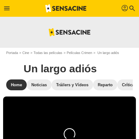
profil
menu
search
Portada
Cine
Todas las películas
Películas Crimen
Un largo adiós
Un largo adiós
Home
Noticias
Tráilers y Vídeos
Reparto
Críticas