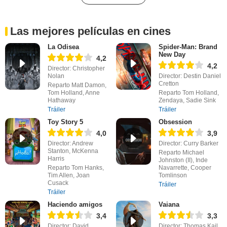
Las mejores películas en cines
La Odisea
Spider-Man: Brand
New Day
4,2
4,2
Director: Christopher
Nolan
Director: Destin Daniel
Cretton
Reparto Matt Damon,
Tom Holland, Anne
Reparto Tom Holland,
Hathaway
Zendaya, Sadie Sink
Tráiler
Tráiler
Toy Story 5
Obsession
4,0
3,9
Director: Andrew
Director: Curry Barker
Stanton, McKenna
Reparto Michael
Harris
Johnston (II), Inde
Reparto Tom Hanks,
Navarrette, Cooper
Tim Allen, Joan
Tomlinson
Cusack
Tráiler
Tráiler
Haciendo amigos
Vaiana
3,4
3,3
Director: David
Director: Thomas Kail