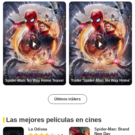
Spider-Man: No Way Home Teaser
Tráiler 'Spider-Man: No Way Home'
Últimos tráilers
Las mejores películas en cines
La Odisea
Spider-Man: Brand
New Day