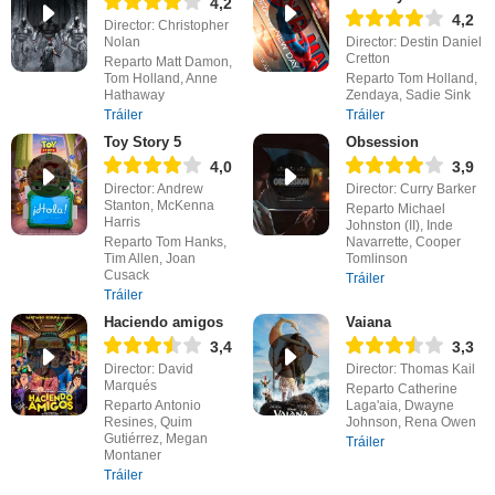
4,2
4,2
Director: Christopher
Nolan
Director: Destin Daniel
Cretton
Reparto Matt Damon,
Tom Holland, Anne
Reparto Tom Holland,
Hathaway
Zendaya, Sadie Sink
Tráiler
Tráiler
Toy Story 5
Obsession
4,0
3,9
Director: Andrew
Director: Curry Barker
Stanton, McKenna
Reparto Michael
Harris
Johnston (II), Inde
Reparto Tom Hanks,
Navarrette, Cooper
Tim Allen, Joan
Tomlinson
Cusack
Tráiler
Tráiler
Haciendo amigos
Vaiana
3,4
3,3
Director: David
Director: Thomas Kail
Marqués
Reparto Catherine
Reparto Antonio
Laga'aia, Dwayne
Resines, Quim
Johnson, Rena Owen
Gutiérrez, Megan
Tráiler
Montaner
Tráiler