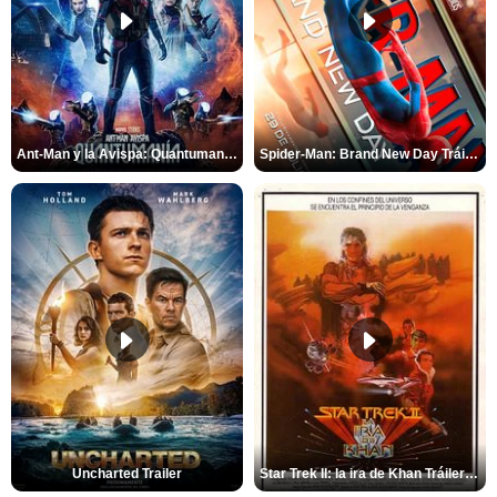
Ant-Man y la Avispa: Quantumanía Tráiler (2)
Spider-Man: Brand New Day Tráiler (3)
Uncharted Trailer
Star Trek II: la ira de Khan Tráiler VO