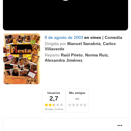
8 de agosto de 2003
en cines
|
Comedia
Dirigida por
Manuel Sanabria
,
Carlos
Villaverde
Reparto
Raúl Prieto
,
Norma Ruiz
,
Alexandra Jiménez
Usuarios
Mis amigos
2,7
--
10 notas, 2 críticas