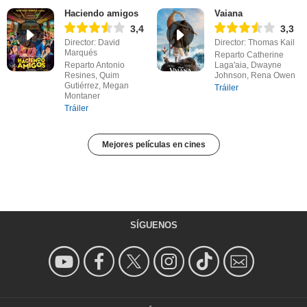
Haciendo amigos
Vaiana
3,4
3,3
Director: David
Director: Thomas Kail
Marqués
Reparto Catherine
Reparto Antonio
Laga'aia, Dwayne
Resines, Quim
Johnson, Rena Owen
Gutiérrez, Megan
Tráiler
Montaner
Tráiler
Mejores películas en cines
SÍGUENOS