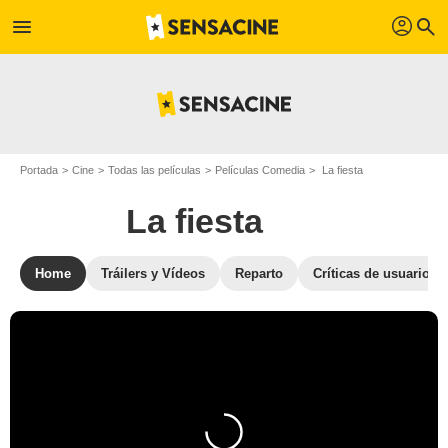
profil
menu
search
Portada
Cine
Todas las películas
Películas Comedia
La fiesta
La fiesta
Home
Tráilers y Vídeos
Reparto
Críticas de usuarios