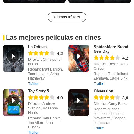
Últimos tráilers
Las mejores películas en cines
La Odisea
Spider-Man: Brand
New Day
4,2
4,2
Director: Christopher
Nolan
Director: Destin Daniel
Cretton
Reparto Matt Damon,
Tom Holland, Anne
Reparto Tom Holland,
Hathaway
Zendaya, Sadie Sink
Tráiler
Tráiler
Toy Story 5
Obsession
4,0
3,9
Director: Andrew
Director: Curry Barker
Stanton, McKenna
Reparto Michael
Harris
Johnston (II), Inde
Reparto Tom Hanks,
Navarrette, Cooper
Tim Allen, Joan
Tomlinson
Cusack
Tráiler
Tráiler