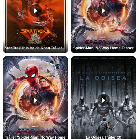
Star Trek II: la ira de Khan Tráiler VO
Spider-Man: No Way Home Teaser
Tráiler 'Spider-Man: No Way Home'
La Odisea Tráiler (3)