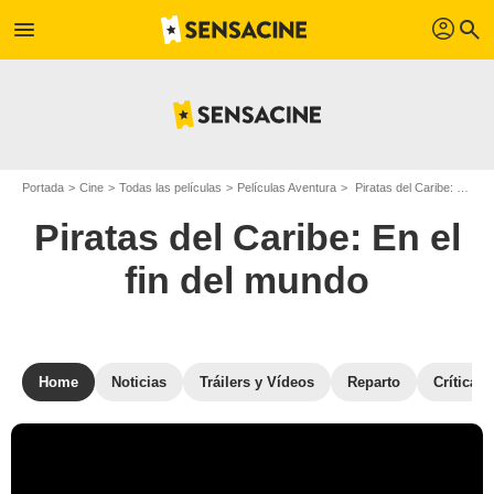
profil
menu
search
Portada
Cine
Todas las películas
Películas Aventura
Piratas del Caribe: En el fin del mundo
Piratas del Caribe: En el
fin del mundo
Home
Noticias
Tráilers y Vídeos
Reparto
Críticas