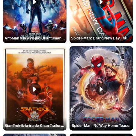
Ant-Man y la Avispa: Quantumanía Tráiler (2)
Spider-Man: Brand New Day Tráiler (3)
Star Trek II: la ira de Khan Tráiler VO
Spider-Man: No Way Home Teaser