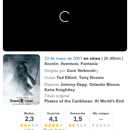
23 de mayo de 2007
en cines
|
2h 49min
|
Acción
,
Aventura
,
Fantasía
Dirigida por
Gore Verbinski
|
Guion
Ted Elliott
,
Terry Rossio
Reparto
Johnny Depp
,
Orlando Bloom
,
Keira Knightley
Título original
Pirates of the Caribbean: At World's End
Medios
Usuarios
Sensacine
Mis amigos
2,3
4,1
1,5
--
6 críticas
2990 notas, 16 críticas