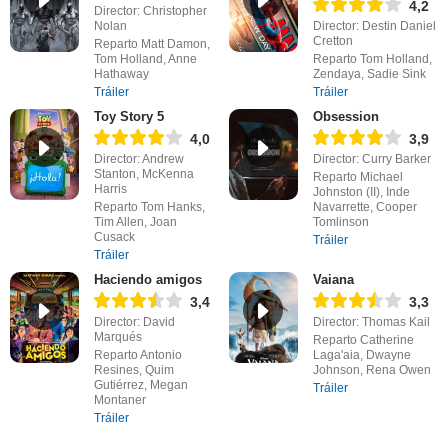
4,2
Director: Christopher
Nolan
Director: Destin Daniel
Cretton
Reparto Matt Damon,
Tom Holland, Anne
Reparto Tom Holland,
Hathaway
Zendaya, Sadie Sink
Tráiler
Tráiler
Toy Story 5
Obsession
4,0
3,9
Director: Andrew
Director: Curry Barker
Stanton, McKenna
Reparto Michael
Harris
Johnston (II), Inde
Reparto Tom Hanks,
Navarrette, Cooper
Tim Allen, Joan
Tomlinson
Cusack
Tráiler
Tráiler
Haciendo amigos
Vaiana
3,4
3,3
Director: David
Director: Thomas Kail
Marqués
Reparto Catherine
Reparto Antonio
Laga'aia, Dwayne
Resines, Quim
Johnson, Rena Owen
Gutiérrez, Megan
Tráiler
Montaner
Tráiler