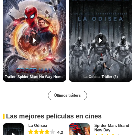
Tráiler 'Spider-Man: No Way Home'
La Odisea Tráiler (3)
Últimos tráilers
Las mejores películas en cines
La Odisea
Spider-Man: Brand
New Day
4,2