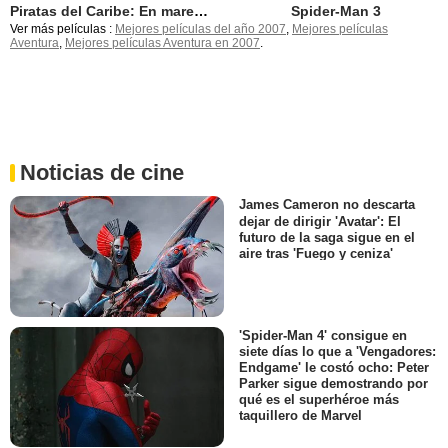
Piratas del Caribe: En mareas misteriosas
Spider-Man 3
Ver más películas :
Mejores películas del año 2007
,
Mejores películas
Aventura
,
Mejores películas Aventura en 2007
.
Noticias de cine
James Cameron no descarta
dejar de dirigir 'Avatar': El
futuro de la saga sigue en el
aire tras 'Fuego y ceniza'
'Spider-Man 4' consigue en
siete días lo que a 'Vengadores:
Endgame' le costó ocho: Peter
Parker sigue demostrando por
qué es el superhéroe más
taquillero de Marvel