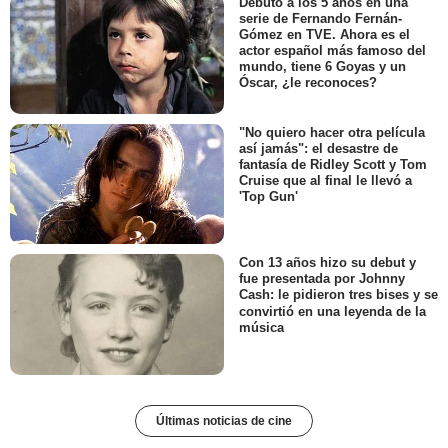
Debutó a los 5 años en una
serie de Fernando Fernán-
Gómez en TVE. Ahora es el
actor español más famoso del
mundo, tiene 6 Goyas y un
Óscar, ¿le reconoces?
"No quiero hacer otra película
así jamás": el desastre de
fantasía de Ridley Scott y Tom
Cruise que al final le llevó a
'Top Gun'
Con 13 años hizo su debut y
fue presentada por Johnny
Cash: le pidieron tres bises y se
convirtió en una leyenda de la
música
Últimas noticias de cine