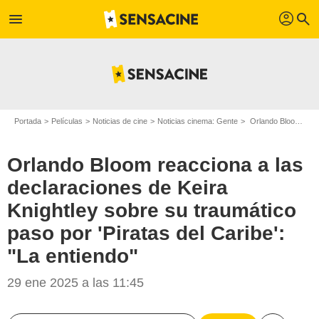
profil
menu
search
Portada
Películas
Noticias de cine
Noticias cinema: Gente
Orlando Bloom reacciona a las declaraciones de Keira Knightley sobre su traumático paso por 'Piratas del Caribe': "La entiendo"
Orlando Bloom reacciona a las
declaraciones de Keira
Knightley sobre su traumático
paso por 'Piratas del Caribe':
"La entiendo"
29 ene 2025 a las 11:45