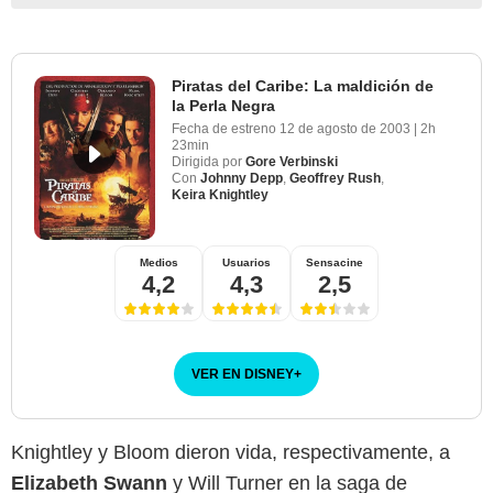
Piratas del Caribe: La maldición de
la Perla Negra
Fecha de estreno
12 de agosto de 2003
|
2h
23min
Dirigida por
Gore Verbinski
Con
Johnny Depp
,
Geoffrey Rush
,
Keira Knightley
Medios
Usuarios
Sensacine
4,2
4,3
2,5
VER EN DISNEY
+
Knightley y Bloom dieron vida, respectivamente, a
Elizabeth Swann
y Will Turner en la saga de