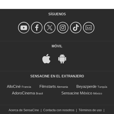
SÍGUENOS
MÓVIL
SENSACINE EN EL EXTRANJERO
AlloCiné
Filmstarts
Beyazperde
Francia
Alemania
Turquía
AdoroCinema
Sensacine México
Brasil
México
Acerca de SensaCine
|
Contacta con nosotros
|
Términos de uso
|